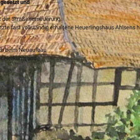
mgesetzt und
t der Straßenerneuerung
etzte fast vollständig erhaltene Heuerlingshaus Ahlsens 
uch beim Neuaufbau
er Herkunft und