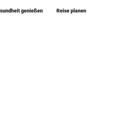
sundheit genießen
Reise planen
T
Merkzettel
Suche
e
i
l
e
n