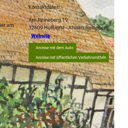
Kontaktdaten
Am Reineberg 19
hier am
32609
Hüllhorst
- Ahlsen-Reineberg
Website
Anreise mit dem Auto
Anreise mit öffentlichen Verkehrsmitteln