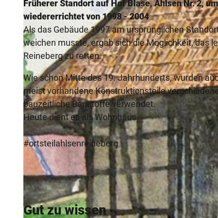
Früherer Standort auf Hof Blase, Ahlsen Nr. 2, u
wiedererrichtet von 1998 - 2004
Als das Gebäude 1997 am ursprünglichen Standor
weichen musste, ergab sich die Möglichkeit, das l
Reineberg zu retten.
Wie schon Mitte des 19. Jahrhunderts, wurden a
meist vorhandene Konstruktionsteile verschieden
bauzeitliche Baustoffe verwendet.
Heute dient es als Wohnhaus.
#ortsteilahlsenreineberg
Gut zu wissen