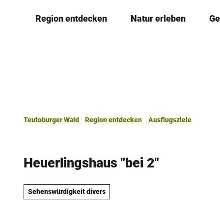
Z
Region entdecken
Natur erleben
Ge
u
m
I
n
h
a
l
t
Teutoburger Wald
Region entdecken
Ausflugsziele
Heuerlingshaus "bei 2"
Sehenswürdigkeit divers