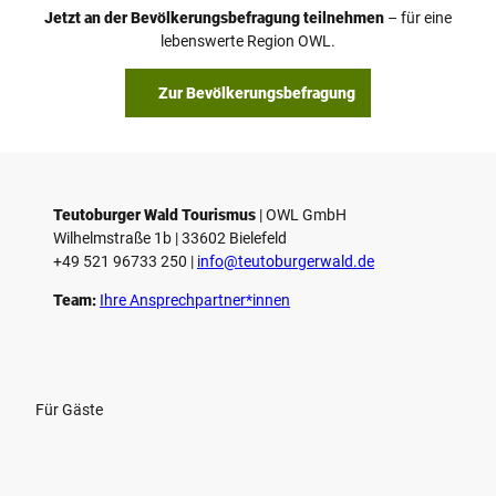
o
Jetzt an der Bevölkerungsbefragung teilnehmen
– für eine
a
© Teutoburger Wald Tourismus / P. Gawandtka
© T. Goedeck
lebenswerte Region OWL.
b
s
Zur Bevölkerungsbefragung
p
i
e
l
e
Teutoburger Wald Tourismus
| ­OWL GmbH
Wilhelmstraße 1b | ­33602 Bielefeld
n
+49 521 96733 250 |
­info@teutoburgerwald.de
Team:
Ihre Ansprechpartner*innen
Für Gäste