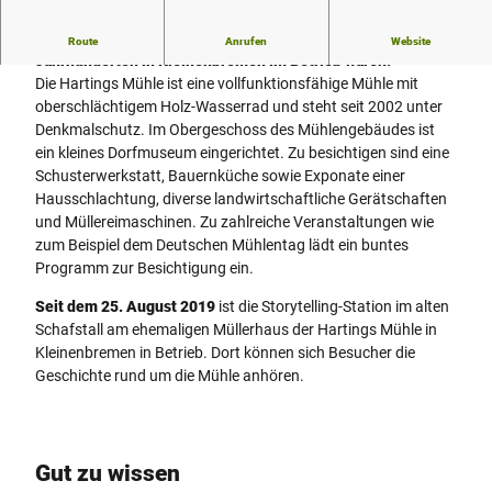
Eine von sechs Wassermühlen, die im Laufe von sieben
Route
Anrufen
Website
Jahrhunderten in Kleinenbremen im Betrieb waren.
Die Hartings Mühle ist eine vollfunktionsfähige Mühle mit
oberschlächtigem Holz-Wasserrad und steht seit 2002 unter
Denkmalschutz. Im Obergeschoss des Mühlengebäudes ist
ein kleines Dorfmuseum eingerichtet. Zu besichtigen sind eine
Schusterwerkstatt, Bauernküche sowie Exponate einer
Hausschlachtung, diverse landwirtschaftliche Gerätschaften
und Müllereimaschinen. Zu zahlreiche Veranstaltungen wie
zum Beispiel dem Deutschen Mühlentag lädt ein buntes
Programm zur Besichtigung ein.
Seit dem 25. August 2019
ist die Storytelling-Station im alten
Schafstall am ehemaligen Müllerhaus der Hartings Mühle in
Kleinenbremen in Betrieb. Dort können sich Besucher die
Geschichte rund um die Mühle anhören.
Gut zu wissen