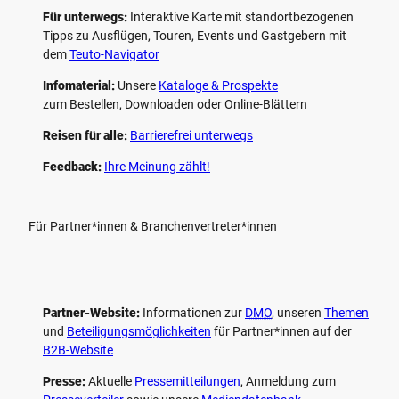
Für unterwegs:
Interaktive Karte mit standort­bezogenen
Tipps zu Ausflügen, Touren, Events und Gastgebern mit
dem
Teuto-Navigator
Infomaterial:
Unsere
Kataloge & Prospekte
zum Bestellen, Downloaden oder Online-Blättern
Reisen für alle:
Barrierefrei unterwegs
Feedback:
Ihre Meinung zählt!
Für Partner*innen & Branchenvertreter*innen
Partner-Website:
Informationen zur
DMO
, unseren ­
Themen
und
Beteiligungs­möglichkeiten
für Partner*innen auf der
B2B-Website
Presse:
Aktuelle
Pressemitteilungen
, Anmeldung zum