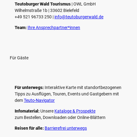
e
Teutoburger Wald Tourismus
| ­OWL GmbH
Wilhelmstraße 1b | ­33602 Bielefeld
n
+49 521 96733 250 |
­info@teutoburgerwald.de
Team:
Ihre Ansprechpartner*innen
Für Gäste
Für unterwegs:
Interaktive Karte mit standort­bezogenen
Tipps zu Ausflügen, Touren, Events und Gastgebern mit
dem
Teuto-Navigator
Infomaterial:
Unsere
Kataloge & Prospekte
zum Bestellen, Downloaden oder Online-Blättern
Reisen für alle:
Barrierefrei unterwegs