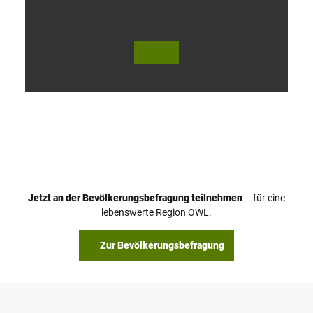
V
i
d
e
o
Jetzt an der Bevölkerungsbefragung teilnehmen
– für eine
a
© Teutoburger Wald Tourismus / P. Gawandtka
© T. Goedeck
lebenswerte Region OWL.
b
s
Zur Bevölkerungsbefragung
p
i
e
l