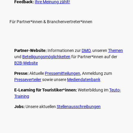
Feedback:
Ihre Meinung zählt!
Für Partner*innen & Branchenvertreter*innen
Partner-Website:
Informationen zur
DMO
, unseren ­
Themen
und
Beteiligungs­möglichkeiten
für Partner*innen auf der
B2B-Website
Presse:
Aktuelle
Pressemitteilungen
, Anmeldung zum
Presseverteiler
sowie unsere
Mediendatenbank
E-Learning für Touristiker*innen:
Weiterbildung im
Teuto-
Training
Jobs:
Unsere aktuellen
Stellenausschreibungen
F
P
Y
I