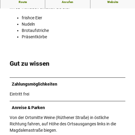
24/7-SB-Hofladen
Route
Anrufen
Website
Im SB-Hofladen erhalten Sie u.a.
frishce Eier
Nudeln
Brotaufstriche
Präsentkörbe
Gut zu wissen
Zahlungsmöglichkeiten
Eintritt frei
Anreise & Parken
Von der Ortsmitte Weine (Rüthener Straße) in östliche
Richtung fahren, auf Höhe des Ortsausganges links in die
Magdalenastraße biegen.