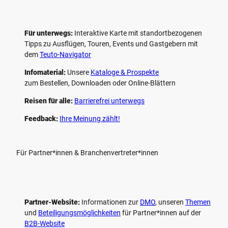
Für unterwegs:
Interaktive Karte mit standort­bezogenen
Tipps zu Ausflügen, Touren, Events und Gastgebern mit
dem
Teuto-Navigator
Infomaterial:
Unsere
Kataloge & Prospekte
zum Bestellen, Downloaden oder Online-Blättern
Reisen für alle:
Barrierefrei unterwegs
Feedback:
Ihre Meinung zählt!
Für Partner*innen & Branchenvertreter*innen
Partner-Website:
Informationen zur
DMO
, unseren ­
Themen
und
Beteiligungs­möglichkeiten
für Partner*innen auf der
B2B-Website