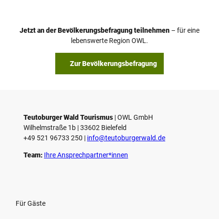
d
e
o
Jetzt an der Bevölkerungsbefragung teilnehmen
– für eine
a
© Teutoburger Wald Tourismus / P. Gawandtka
© T. Goedeck
lebenswerte Region OWL.
b
s
Zur Bevölkerungsbefragung
p
i
e
l
e
Teutoburger Wald Tourismus
| ­OWL GmbH
Wilhelmstraße 1b | ­33602 Bielefeld
n
+49 521 96733 250 |
­info@teutoburgerwald.de
Team:
Ihre Ansprechpartner*innen
Für Gäste