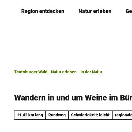
Z
Region entdecken
Natur erleben
Ge
u
m
I
n
h
a
l
t
Teutoburger Wald
Natur erleben
In der Natur
Wandern in und um Weine im Bü
11,42 km lang
Rundweg
Schwierigkeit: leicht
regional