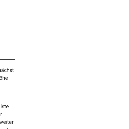
nächst
Höhe
iste
r
weiter