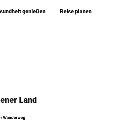
sundheit genießen
Reise planen
T
Merkze
Su
e
i
l
e
n
rener Land
er Wanderweg