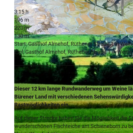
3:15 h
196 m
223 m
130 m
© Gasthof im Almetal, Hans-Jürgen Büngeler
Start: Gasthof Almehof, Rüthener Straße 1 in Wein
Ziel: Gasthof Almehof, Rüthener Straße 1 in Weine
Dieser 12 km lange Rundwanderweg um Weine läd
Bürener Land mit verschiedenen Sehenswürdigkei
Rastmöglichkeiten ein.
Auf dieser Strecke haben Sie die Möglichkeit die St
wunderschönen Fischteiche am Schieneborn zu besu