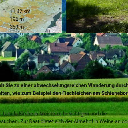
11,42 km
196 m
353 m
© Kreis Paderborn | Wirtschaft & Tourismus, NPinke |
C
e
t Sie zu einer abwechselungsreichen Wanderung durc
ten, wie zum Beispiel den Fischteichen am Schienebor
. Ursula Kirche in Meiste zu besichtigen und die
chen. Zur Rast bietet sich der Almehof in Weine an od