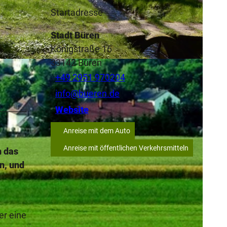
Startadresse
Stadt Büren
Königstraße 16
33142
Büren
C-BY-SA
+49 2951 970204
info@bueren.de
Website
Anreise mit dem Auto
Anreise mit öffentlichen Verkehrsmitteln
h das
n, und
er eine