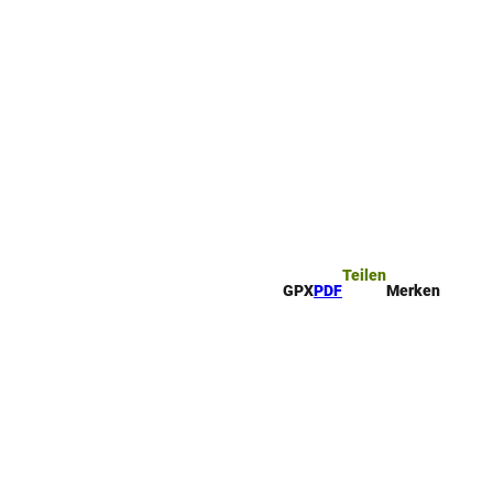
ttel
che
Teilen
GPX
PDF
Merken