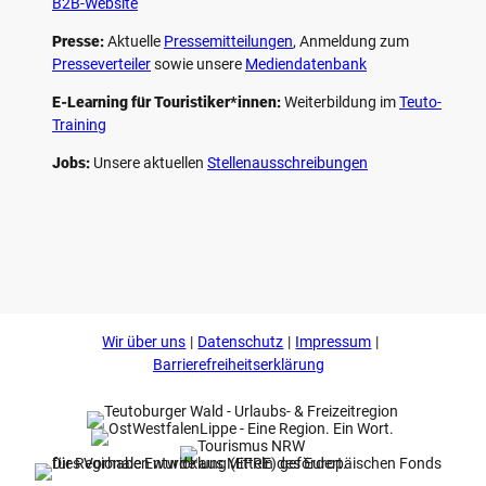
B2B-Website
Presse:
Aktuelle
Pressemitteilungen
, Anmeldung zum
Presseverteiler
sowie unsere
Mediendatenbank
E-Learning für Touristiker*innen:
Weiterbildung im
Teuto-
Training
Jobs:
Unsere aktuellen
Stellenausschreibungen
F
P
Y
I
a
i
o
n
c
n
u
s
e
t
t
t
b
e
u
a
o
r
b
g
Wir über uns
Datenschutz
Impressum
o
e
e
r
k
s
a
Barrierefreiheitserklärung
t
m