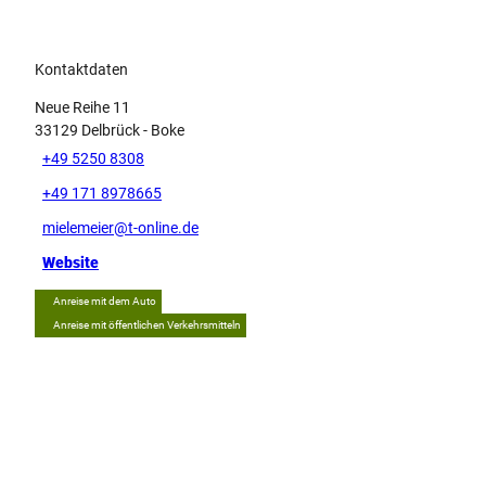
Kontaktdaten
Neue Reihe 11
33129
Delbrück
- Boke
+49 5250 8308
+49 171 8978665
mielemeier@t-online.de
Website
Anreise mit dem Auto
Anreise mit öffentlichen Verkehrsmitteln