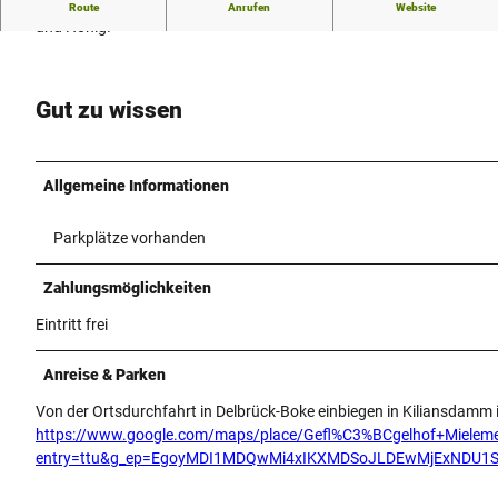
24h SB-Verkaufsautomat mit Eiern, Wurstwaren, Kartoffeln
Route
Anrufen
Website
und Honig.
Gut zu wissen
Allgemeine Informationen
Parkplätze vorhanden
Zahlungsmöglichkeiten
Eintritt frei
Anreise & Parken
Von der Ortsdurchfahrt in Delbrück-Boke einbiegen in Kiliansdamm 
https://www.google.com/maps/place/Gefl%C3%BCgelhof+Miel
entry=ttu&g_ep=EgoyMDI1MDQwMi4xIKXMDSoJLDEwMjExNDU