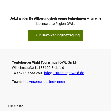
d
e
o
Jetzt an der Bevölkerungsbefragung teilnehmen
– für eine
a
© Teutoburger Wald Tourismus / P. Gawandtka
© T. Goedeck
lebenswerte Region OWL.
b
s
Zur Bevölkerungsbefragung
p
i
e
l
e
Teutoburger Wald Tourismus
| ­OWL GmbH
Wilhelmstraße 1b | ­33602 Bielefeld
n
+49 521 96733 250 |
­info@teutoburgerwald.de
Team:
Ihre Ansprechpartner*innen
Für Gäste