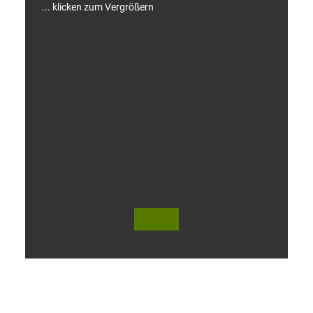
... klicken zum Vergrößern
V
i