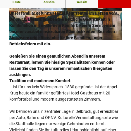
Herzlich willkommen im Hotel-Gasthaus Appel Krug im
Route
Anrufen
Website
Delbrücker Land
Unser familiär geführtes Hotel liegt zentral im Herzen von
© Hotel-Gasthaus Appel Krug
© Hotel-Gasthaus Appel Krug
Delbrück. Bei uns erleben Sie herzliche Gastlichkeit in
Kombination mit modernem Komfort. Feiern Sie in einem
unserer variabel einsezubaren Räumlichkeiten. Beziehen
Sie unsere urige Bierstube für Ihre Familien,- oder
© Hotel-Gasthaus Appel Krug
Betriebsfeiern mit ein.
Genießen Sie einen gemütlichen Abend in unserem
Restaurant, lernen Sie hiesige Spezialitäten kennen oder
lassen Sie den Tag in unserem romantischen Biergarten
ausklingen.
Tradition mit modernem Komfort
...ist für uns kein Widerspruch. 1830 gegründet ist der Appel-
Krug heute ein familiär geführtes Hotel-Gasthaus mit 20
komfortabel und modern ausgestatteten Zimmern.
Wir befinden uns in zentraler Lage in Delbrück, gut erreichbar
per Auto, Bahn und ÖPNV. Kulturelle Veranstaltungsorte wie
die Stadthalle liegen nur wenige Gehminuten entfernt.
Vielleicht finden Sie Ihr kulturelles Urlaubshighlight auf einer