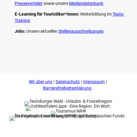
Presseverteiler
sowie unsere
Mediendatenbank
E-Learning für Touristiker*innen:
Weiterbildung im
Teuto-
Training
Jobs:
Unsere aktuellen
Stellenausschreibungen
F
P
Y
I
a
i
o
n
c
n
u
s
e
t
t
t
b
e
u
a
o
r
b
g
Wir über uns
Datenschutz
Impressum
o
e
e
r
k
s
a
Barrierefreiheitserklärung
t
m