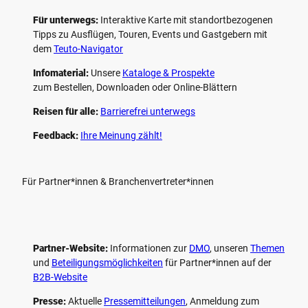
Für unterwegs:
Interaktive Karte mit standort­bezogenen
Tipps zu Ausflügen, Touren, Events und Gastgebern mit
dem
Teuto-Navigator
Infomaterial:
Unsere
Kataloge & Prospekte
zum Bestellen, Downloaden oder Online-Blättern
Reisen für alle:
Barrierefrei unterwegs
Feedback:
Ihre Meinung zählt!
Für Partner*innen & Branchenvertreter*innen
Partner-Website:
Informationen zur
DMO
, unseren ­
Themen
und
Beteiligungs­möglichkeiten
für Partner*innen auf der
B2B-Website
Presse:
Aktuelle
Pressemitteilungen
, Anmeldung zum