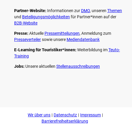
Partner-Website:
Informationen zur
DMO
, unseren ­
Themen
und
Beteiligungs­möglichkeiten
für Partner*innen auf der
B2B-Website
Presse:
Aktuelle
Pressemitteilungen
, Anmeldung zum
Presseverteiler
sowie unsere
Mediendatenbank
E-Learning für Touristiker*innen:
Weiterbildung im
Teuto-
Training
Jobs:
Unsere aktuellen
Stellenausschreibungen
F
P
Y
I
a
i
o
n
c
n
u
s
e
t
t
t
b
e
u
a
o
r
b
g
Wir über uns
Datenschutz
Impressum
o
e
e
r
k
s
a
Barrierefreiheitserklärung
t
m