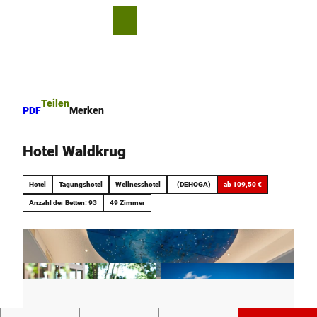
Z
u
T
Leichte
Merkzettel
Suche
Menü
m
Sprache
e
I
i
n
l
h
e
a
n
Teilen
PDF
Merken
l
t
Hotel Waldkrug
Hotel
Tagungshotel
Wellnesshotel
(DEHOGA)
ab 109,50 €
Anzahl der Betten: 93
49 Zimmer