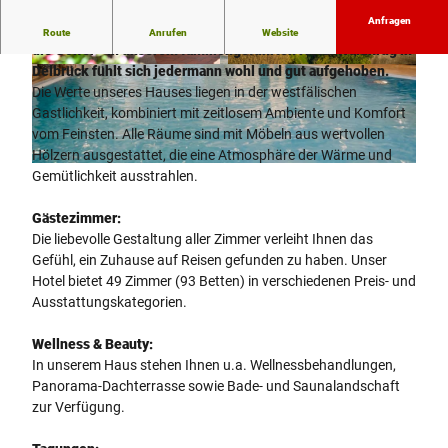
Anfragen
Der Kurzurlauber, der Geschäftsreisende, die Radler, oder
Route
Anrufen
Website
die Golfer - in unserem familiengeführten Hotel Waldkrug in
Delbrück fühlt sich jedermann wohl und gut aufgehoben.
© Katrin Hencke
© Teutoburger Wald Tourismus, D. Ketz |
CC-BY-SA
Die Werte unseres Hauses liegen in der westfälischen
Gastlichkeit, kombiniert mit zeitlosem Ambiente und Komfort
vom Feinsten. Alle Räume sind mit Möbeln aus wertvollen
Hölzern ausgestattet, die eine Atmosphäre der Wärme und
© Familie Strunz GmbH & Co. KG
Gemütlichkeit ausstrahlen.
Gästezimmer:
Die liebevolle Gestaltung aller Zimmer verleiht Ihnen das
Gefühl, ein Zuhause auf Reisen gefunden zu haben. Unser
Hotel bietet 49 Zimmer (93 Betten) in verschiedenen Preis- und
Ausstattungskategorien.
Wellness & Beauty:
In unserem Haus stehen Ihnen u.a. Wellnessbehandlungen,
Panorama-Dachterrasse sowie Bade- und Saunalandschaft
zur Verfügung.