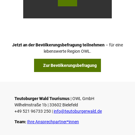
urger
urger
Wald
Wald
Touri
/ Stad
smus
t Höx
/ M. R
ter, D.
anft
Ketz
Jetzt an der Bevölkerungsbefragung teilnehmen
– für eine
lebenswerte Region OWL.
Zur Bevölkerungsbefragung
Teutoburger Wald Tourismus
| ­OWL GmbH
Wilhelmstraße 1b | ­33602 Bielefeld
+49 521 96733 250 |
­info@teutoburgerwald.de
Team:
Ihre Ansprechpartner*innen