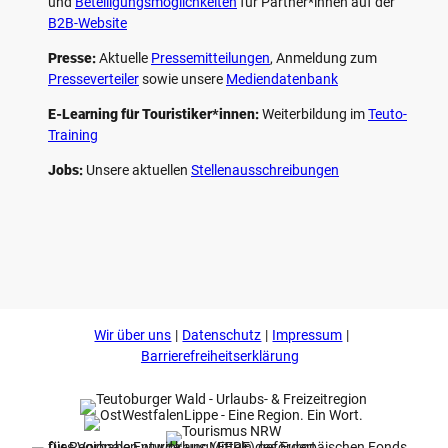
und
Beteiligungs­möglichkeiten
für Partner*innen auf der
B2B-Website
Presse:
Aktuelle
Pressemitteilungen
, Anmeldung zum
Presseverteiler
sowie unsere
Mediendatenbank
E-Learning für Touristiker*innen:
Weiterbildung im
Teuto-
Training
Jobs:
Unsere aktuellen
Stellenausschreibungen
F
P
Y
I
a
i
o
n
c
n
u
s
e
t
t
t
b
e
u
a
o
r
b
g
Wir über uns
Datenschutz
Impressum
o
e
e
r
k
s
a
Barrierefreiheitserklärung
t
m