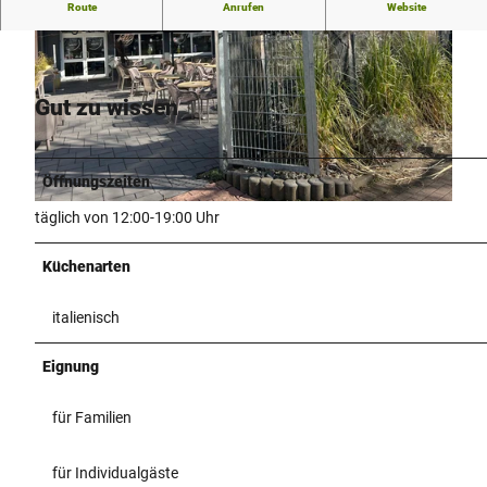
Derzeit kein weiterer Beschreibungstext zum Eiscafé
Route
Anrufen
Website
vorliegend
Gut zu wissen
© Kreis Paderborn, NPinke |
CC-BY-SA
Öffnungszeiten
© Kreis Paderborn |
CC-BY-SA
täglich von 12:00-19:00 Uhr
Küchenarten
italienisch
Eignung
für Familien
für Individualgäste