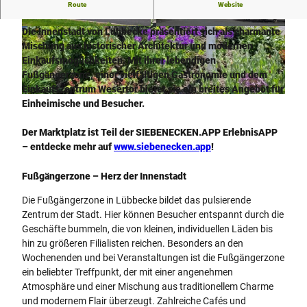
Route
Website
Die Innenstadt von Lübbecke
Die Innenstadt von Lübbecke präsentiert sich als charmante
© Westfälischen Sieben |
CC-BY-SA
© oliver krato
Mischung aus historischer Architektur und modernen
Einkaufsmöglichkeiten. Mit ihrer lebendigen
Fußgängerzone, einer vielfältigen Gastronomie und dem
Einkaufszentrum Wesertor bietet sie ein breites Angebot für
© Die westfälischen Sieben |
CC-BY-SA
Einheimische und Besucher.
Der Marktplatz ist Teil der SIEBENECKEN.APP ErlebnisAPP
– entdecke mehr auf
www.siebenecken.app
!
Fußgängerzone – Herz der Innenstadt
Die Fußgängerzone in Lübbecke bildet das pulsierende
Zentrum der Stadt. Hier können Besucher entspannt durch die
Geschäfte bummeln, die von kleinen, individuellen Läden bis
hin zu größeren Filialisten reichen. Besonders an den
Wochenenden und bei Veranstaltungen ist die Fußgängerzone
ein beliebter Treffpunkt, der mit einer angenehmen
Atmosphäre und einer Mischung aus traditionellem Charme
und modernem Flair überzeugt. Zahlreiche Cafés und