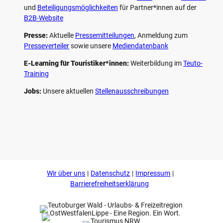
und
Beteiligungs­möglichkeiten
für Partner*innen auf der
B2B-Website
Presse:
Aktuelle
Pressemitteilungen
, Anmeldung zum
Presseverteiler
sowie unsere
Mediendatenbank
E-Learning für Touristiker*innen:
Weiterbildung im
Teuto-
Training
Jobs:
Unsere aktuellen
Stellenausschreibungen
F
P
Y
I
a
i
o
n
c
n
u
s
e
t
t
t
b
e
u
a
o
r
b
g
Wir über uns
Datenschutz
Impressum
o
e
e
r
k
s
a
Barrierefreiheitserklärung
t
m