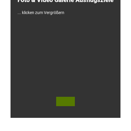
!
... klicken zum Vergrößern
V