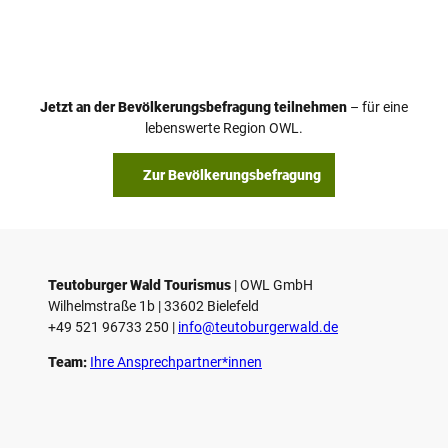
i
d
e
o
Jetzt an der Bevölkerungsbefragung teilnehmen
– für eine
a
© Teutoburger Wald Tourismus / P. Gawandtka
© T. Goedeck
lebenswerte Region OWL.
b
s
Zur Bevölkerungsbefragung
p
i
e
l
e
Teutoburger Wald Tourismus
| ­OWL GmbH
Wilhelmstraße 1b | ­33602 Bielefeld
n
+49 521 96733 250 |
­info@teutoburgerwald.de
Team:
Ihre Ansprechpartner*innen