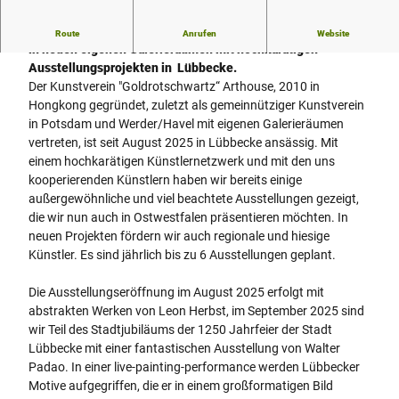
Der Kunstverein Goldrotschwartz Arthouse startet erstmalig
Route
Anrufen
Website
in neuen eigenen Galerieräumen mit hochkarätigen
Ausstellungsprojekten in Lübbecke.
Der Kunstverein "Goldrotschwartz“ Arthouse, 2010 in
Hongkong gegründet, zuletzt als gemeinnütziger Kunstverein
in Potsdam und Werder/Havel mit eigenen Galerieräumen
vertreten, ist seit August 2025 in Lübbecke ansässig. Mit
einem hochkarätigen Künstlernetzwerk und mit den uns
kooperierenden Künstlern haben wir bereits einige
außergewöhnliche und viel beachtete Ausstellungen gezeigt,
die wir nun auch in Ostwestfalen präsentieren möchten. In
neuen Projekten fördern wir auch regionale und hiesige
Künstler. Es sind jährlich bis zu 6 Ausstellungen geplant.
Die Ausstellungseröffnung im August 2025 erfolgt mit
abstrakten Werken von Leon Herbst, im September 2025 sind
wir Teil des Stadtjubiläums der 1250 Jahrfeier der Stadt
Lübbecke mit einer fantastischen Ausstellung von Walter
Padao. In einer live-painting-performance werden Lübbecker
Motive aufgegriffen, die er in einem großformatigen Bild