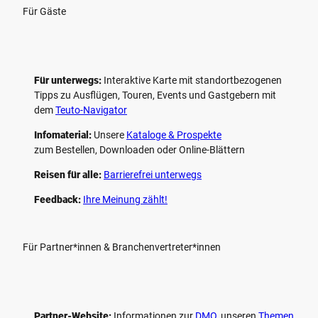
Für Gäste
Für unterwegs:
Interaktive Karte mit standort­bezogenen
Tipps zu Ausflügen, Touren, Events und Gastgebern mit
dem
Teuto-Navigator
Infomaterial:
Unsere
Kataloge & Prospekte
zum Bestellen, Downloaden oder Online-Blättern
Reisen für alle:
Barrierefrei unterwegs
Feedback:
Ihre Meinung zählt!
Für Partner*innen & Branchenvertreter*innen
Partner-Website:
Informationen zur
DMO
, unseren ­
Themen