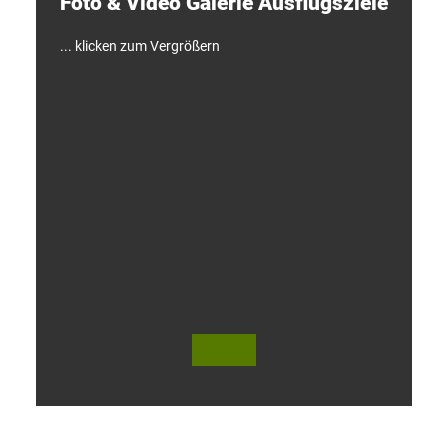
Foto & Video ­Galerie ­Ausflugsziele
!
... klicken zum Vergrößern