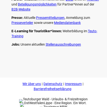
und
Beteiligungs­möglichkeiten
für Partner*innen auf der
B2B-Website
Presse:
Aktuelle
Pressemitteilungen
, Anmeldung zum
Presseverteiler
sowie unsere
Mediendatenbank
E-Learning für Touristiker*innen:
Weiterbildung im
Teuto-
Training
Jobs:
Unsere aktuellen
Stellenausschreibungen
F
P
Y
I
a
i
o
n
c
n
u
s
e
t
t
t
b
e
u
a
o
r
b
g
Wir über uns
Datenschutz
Impressum
o
e
e
r
k
s
a
Barrierefreiheitserklärung
t
m