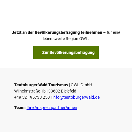
V
i
d
e
o
Jetzt an der Bevölkerungsbefragung teilnehmen
– für eine
a
© Teutoburger Wald Tourismus / P. Gawandtka
© T. Goedeck
lebenswerte Region OWL.
b
s
Zur Bevölkerungsbefragung
p
i
e
l
e
Teutoburger Wald Tourismus
| ­OWL GmbH
Wilhelmstraße 1b | ­33602 Bielefeld
n
+49 521 96733 250 |
­info@teutoburgerwald.de
Team:
Ihre Ansprechpartner*innen