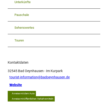
Unterkünfte
Pauschale
Sehenswertes
Touren
Kontaktdaten
32545
Bad Oeynhausen
- Im Kurpark
tourist-information@badoeynhausen.de
Website
Anreise mit dem Auto
Anreise mit öffentlichen Verkehrsmitteln