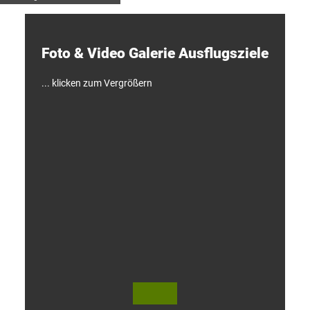
e
c
k
e
Foto & Video ­Galerie ­Ausflugsziele
n
!
... klicken zum Vergrößern