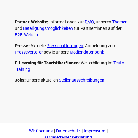
Partner-Website:
Informationen zur
DMO
, unseren ­
Themen
und
Beteiligungs­möglichkeiten
für Partner*innen auf der
B2B-Website
Presse:
Aktuelle
Pressemitteilungen
, Anmeldung zum
Presseverteiler
sowie unsere
Mediendatenbank
E-Learning für Touristiker*innen:
Weiterbildung im
Teuto-
Training
Jobs:
Unsere aktuellen
Stellenausschreibungen
F
P
Y
I
a
i
o
n
c
n
u
s
e
t
t
t
b
e
u
a
o
r
b
g
Wir über uns
Datenschutz
Impressum
o
e
e
r
k
s
a
Barrierefreiheitserklärung