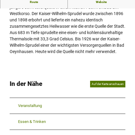
Südwestlich des Oeynhausen-Sprudels liegt die ungleich
Route
Website
jüngere Schwesterquelle in einem kleinen Fachwerkbau am
Westkorso. Der Kaiser-Wilhelm-Sprudel wurde zwischen 1896
und 1898 erbohrt und lieferte ein nahezu identisch
zusammengesetztes Heilwasser wie die erste Quelle der Stadt.
Aus 683 m Tiefe sprudelte eine eisen- und kohlensäurehaltige
Thermalsole mit 33,3 Grad Celsius. Bis 1926 war der Kaiser-
Wilhelm-Sprudel einer der wichtigsten Versorgerquellen in Bad
Oeynhausen. Heute wird die Quelle nicht mehr verwendet.
In der Nähe
Auf der Karte anschauen
Veranstaltung
Essen & Trinken