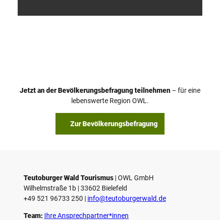
V
i
d
e
o
Jetzt an der Bevölkerungsbefragung teilnehmen
– für eine
a
© Teutoburger Wald Tourismus / P. Gawandtka
© T. Goedeck
lebenswerte Region OWL.
b
s
Zur Bevölkerungsbefragung
p
i
e
l
e
Teutoburger Wald Tourismus
| ­OWL GmbH
Wilhelmstraße 1b | ­33602 Bielefeld
n
+49 521 96733 250 |
­info@teutoburgerwald.de
Team:
Ihre Ansprechpartner*innen