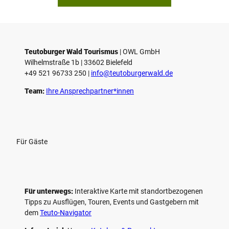
p
i
e
l
e
Teutoburger Wald Tourismus
| ­OWL GmbH
Wilhelmstraße 1b | ­33602 Bielefeld
n
+49 521 96733 250 |
­info@teutoburgerwald.de
Team:
Ihre Ansprechpartner*innen
Für Gäste
Für unterwegs:
Interaktive Karte mit standort­bezogenen
Tipps zu Ausflügen, Touren, Events und Gastgebern mit
dem
Teuto-Navigator