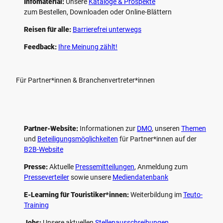
Infomaterial:
Unsere
Kataloge & Prospekte
zum Bestellen, Downloaden oder Online-Blättern
Reisen für alle:
Barrierefrei unterwegs
Feedback:
Ihre Meinung zählt!
Für Partner*innen & Branchenvertreter*innen
Partner-Website:
Informationen zur
DMO
, unseren ­
Themen
und
Beteiligungs­möglichkeiten
für Partner*innen auf der
B2B-Website
Presse:
Aktuelle
Pressemitteilungen
, Anmeldung zum
Presseverteiler
sowie unsere
Mediendatenbank
E-Learning für Touristiker*innen:
Weiterbildung im
Teuto-
Training
Jobs:
Unsere aktuellen
Stellenausschreibungen