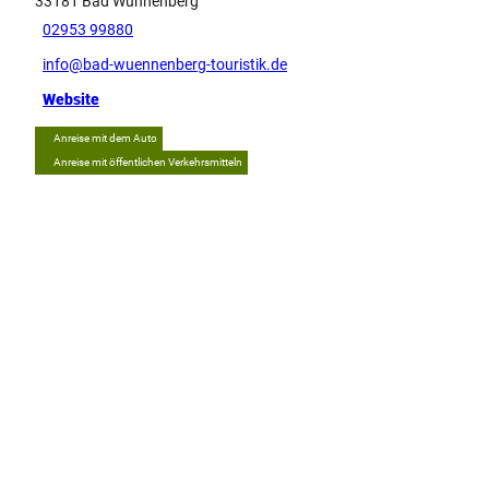
33181
Bad Wünnenberg
02953 99880
info@bad-wuennenberg-touristik.de
Website
Anreise mit dem Auto
Anreise mit öffentlichen Verkehrsmitteln