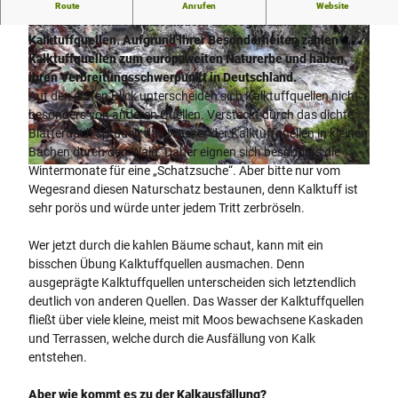
Im Ortsteil Leiberg von Bad Wünnenberg lassen sich ganz
Route
Anrufen
Website
besondere Naturschätze finden: die sogenannten
Kalktuffquellen. Aufgrund ihrer Besonderheiten zählen
Kalktuffquellen zum europaweiten Naturerbe und haben
ihren Verbreitungsschwerpunkt in Deutschland.
Auf den ersten Blick unterscheiden sich Kalktuffquellen nicht
besonders von anderen Quellen. Versteckt durch das dichte
© Carolin Schepers |
CC-BY-SA
Blätterdach sprudelt das Wasser der Kalktuffquellen in kleinen
Bächen durch den Wald. Daher eignen sich besonders die
Wintermonate für eine „Schatzsuche“. Aber bitte nur vom
© Carolin Schepers |
CC-BY-NC-SA
Wegesrand diesen Naturschatz bestaunen, denn Kalktuff ist
sehr porös und würde unter jedem Tritt zerbröseln.
Wer jetzt durch die kahlen Bäume schaut, kann mit ein
bisschen Übung Kalktuffquellen ausmachen. Denn
ausgeprägte Kalktuffquellen unterscheiden sich letztendlich
deutlich von anderen Quellen. Das Wasser der Kalktuffquellen
fließt über viele kleine, meist mit Moos bewachsene Kaskaden
und Terrassen, welche durch die Ausfällung von Kalk
entstehen.
Aber wie kommt es zu der Kalkausfällung?