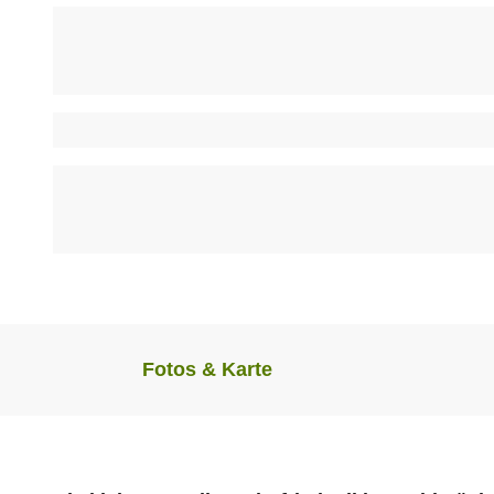
© To
urist-I
nfor
matio
n Höv
elhof
|
CC-B
Y-SA
© To
urist-I
nfor
matio
n Höv
elhof
|
CC-B
Y-SA
Fotos & Karte