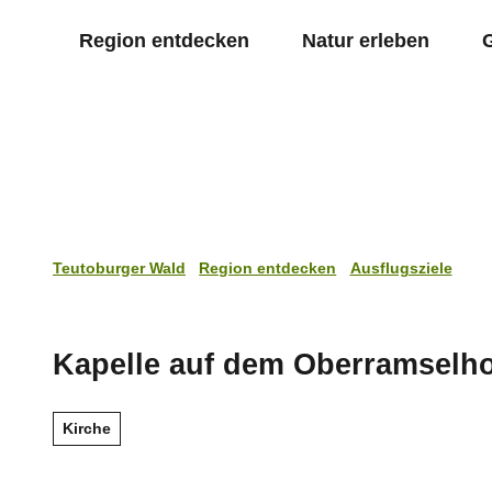
Z
Region entdecken
Natur erleben
u
m
I
n
h
a
l
t
Teutoburger Wald
Region entdecken
Ausflugsziele
Kapelle auf dem Oberramselho
Kirche