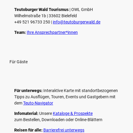
l
e
Teutoburger Wald Tourismus
| ­OWL GmbH
Wilhelmstraße 1b | ­33602 Bielefeld
n
+49 521 96733 250 |
­info@teutoburgerwald.de
Team:
Ihre Ansprechpartner*innen
Für Gäste
Für unterwegs:
Interaktive Karte mit standort­bezogenen
Tipps zu Ausflügen, Touren, Events und Gastgebern mit
dem
Teuto-Navigator
Infomaterial:
Unsere
Kataloge & Prospekte
zum Bestellen, Downloaden oder Online-Blättern
Reisen für alle:
Barrierefrei unterwegs