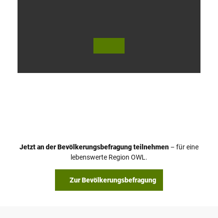
V
i
d
e
o
Jetzt an der Bevölkerungsbefragung teilnehmen
– für eine
a
© Teutoburger Wald Tourismus / P. Gawandtka
© T. Goedeck
lebenswerte Region OWL.
b
s
Zur Bevölkerungsbefragung
p
i
e