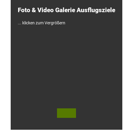
e
Foto & Video ­Galerie ­Ausflugsziele
n
!
... klicken zum Vergrößern