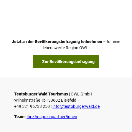
V
i
d
e
o
Jetzt an der Bevölkerungsbefragung teilnehmen
– für eine
a
© Teutoburger Wald Tourismus / P. Gawandtka
© T. Goedeck
lebenswerte Region OWL.
b
s
Zur Bevölkerungsbefragung
p
i
e
l
e
Teutoburger Wald Tourismus
| ­OWL GmbH
Wilhelmstraße 1b | ­33602 Bielefeld
n
+49 521 96733 250 |
­info@teutoburgerwald.de
Team:
Ihre Ansprechpartner*innen