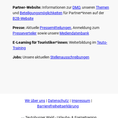
Partner-Website:
Informationen zur
DMO
, unseren ­
Themen
und
Beteiligungs­möglichkeiten
für Partner*innen auf der
B2B-Website
Presse:
Aktuelle
Pressemitteilungen
, Anmeldung zum
Presseverteiler
sowie unsere
Mediendatenbank
E-Learning für Touristiker*innen:
Weiterbildung im
Teuto-
Training
Jobs:
Unsere aktuellen
Stellenausschreibungen
F
P
Y
I
a
i
o
n
c
n
u
s
e
t
t
t
b
e
u
a
o
r
b
g
Wir über uns
Datenschutz
Impressum
o
e
e
r
k
s
a
Barrierefreiheitserklärung
t
m