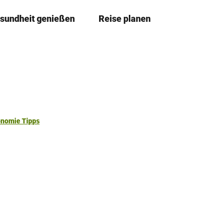
sundheit genießen
Reise planen
T
Merkzettel
Suche
e
i
l
e
n
onomie Tipps