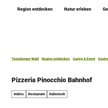
Z
Region entdecken
Natur erleben
Ge
u
m
I
n
h
a
l
t
Teutoburger Wald
Region entdecken
Gastro & Event
Gastr
Pizzeria Pinocchio Bahnhof
Imbiss
Restaurant
italienisch