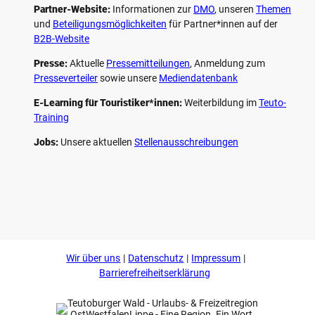
Partner-Website:
Informationen zur
DMO
, unseren ­
Themen
und
Beteiligungs­möglichkeiten
für Partner*innen auf der
B2B-Website
Presse:
Aktuelle
Pressemitteilungen
, Anmeldung zum
Presseverteiler
sowie unsere
Mediendatenbank
E-Learning für Touristiker*innen:
Weiterbildung im
Teuto-
Training
Jobs:
Unsere aktuellen
Stellenausschreibungen
F
P
Y
I
a
i
o
n
c
n
u
s
e
t
t
t
b
e
u
a
o
r
b
g
Wir über uns
Datenschutz
Impressum
o
e
e
r
k
s
a
Barrierefreiheitserklärung
t
m