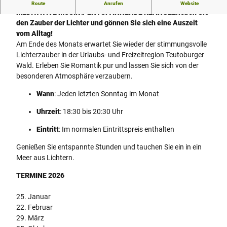
ROMANTISCHES KERZENLICHT // ILLUMINATION //
Route
Anrufen
Website
MEDITATIVE MUSIK // ENTSPANNENDE KLÄNGE
Erleben Sie
den Zauber der Lichter und gönnen Sie sich eine Auszeit
vom Alltag!
Am Ende des Monats erwartet Sie wieder der stimmungsvolle
Lichterzauber in der Urlaubs- und Freizeitregion Teutoburger
Wald. Erleben Sie Romantik pur und lassen Sie sich von der
besonderen Atmosphäre verzaubern.
Wann
: Jeden letzten Sonntag im Monat
Uhrzeit
: 18:30 bis 20:30 Uhr
Eintritt
: Im normalen Eintrittspreis enthalten
Genießen Sie entspannte Stunden und tauchen Sie ein in ein
Meer aus Lichtern.
TERMINE 2026
25. Januar
22. Februar
29. März