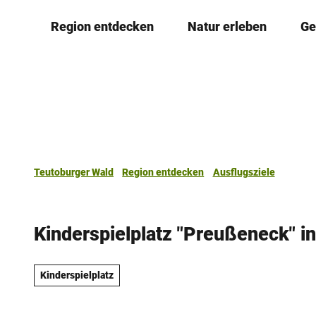
Z
Region entdecken
Natur erleben
Ge
u
m
I
n
h
a
l
t
Teutoburger Wald
Region entdecken
Ausflugsziele
Kinderspielplatz "Preußeneck" i
Kinderspielplatz