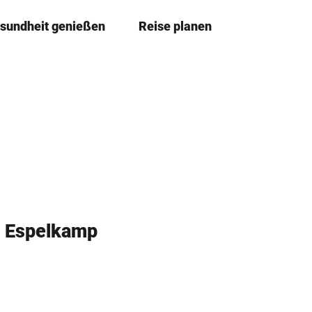
sundheit genießen
Reise planen
T
Merkze
Su
e
i
l
e
n
n Espelkamp