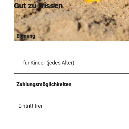
Gut zu wissen
© Stadt Espelkamp
Eignung
© Tourismusverband Sieben e. V. |
CC-BY-SA
für Kinder (jedes Alter)
Zahlungsmöglichkeiten
Eintritt frei