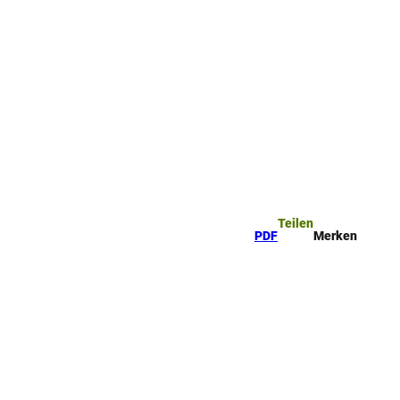
ttel
che
Teilen
PDF
Merken