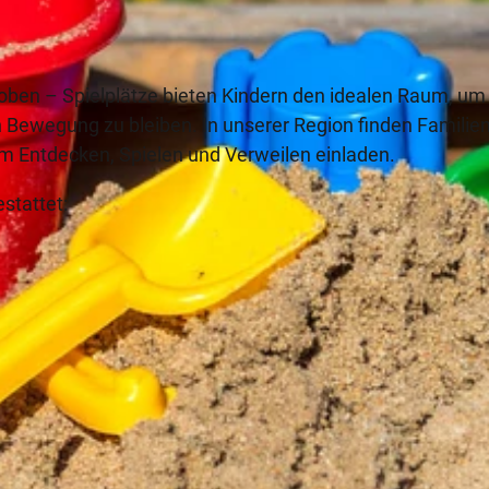
 toben – Spielplätze bieten Kindern den idealen Raum, um
 Bewegung zu bleiben. In unserer Region finden Familie
um Entdecken, Spielen und Verweilen einladen.
stattet: