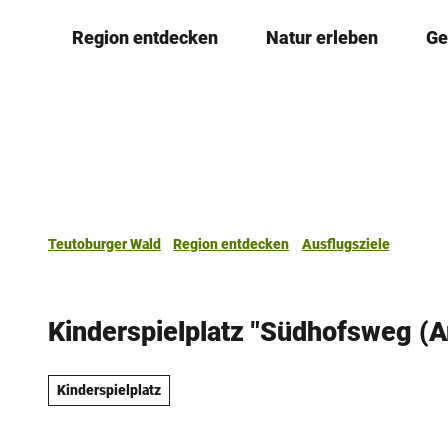
Z
Region entdecken
Natur erleben
Ge
u
m
I
n
h
a
l
t
Teutoburger Wald
Region entdecken
Ausflugsziele
Kinderspielplatz "Südhofsweg (A
Kinderspielplatz