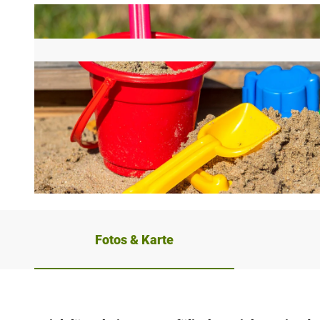
© Tourismusverband Sieben e. V. |
CC-BY-SA
Fotos & Karte