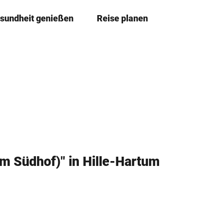
sundheit genießen
Reise planen
T
Merkze
Su
e
i
l
e
n
m Südhof)" in Hille-Hartum