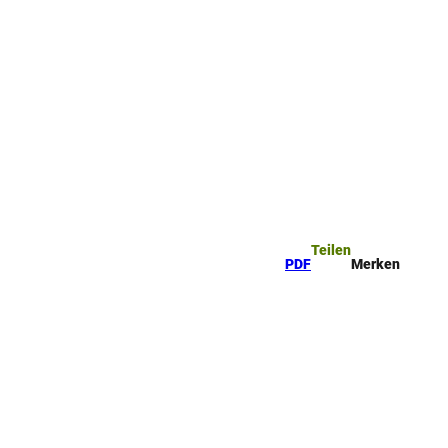
ttel
che
Teilen
PDF
Merken