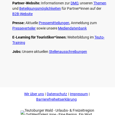
Partner-Website:
Informationen zur
DMO
, unseren ­
Themen
und
Beteiligungs­möglichkeiten
für Partner*innen auf der
B2B-Website
Presse:
Aktuelle
Pressemitteilungen
, Anmeldung zum
Presseverteiler
sowie unsere
Mediendatenbank
E-Learning für Touristiker*innen:
Weiterbildung im
Teuto-
Training
Jobs:
Unsere aktuellen
Stellenausschreibungen
F
P
Y
I
a
i
o
n
c
n
u
s
e
t
t
t
b
e
u
a
o
r
b
g
Wir über uns
Datenschutz
Impressum
o
e
e
r
k
s
a
Barrierefreiheitserklärung
t
m