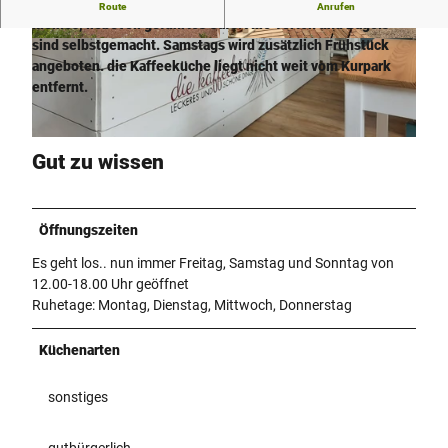
Die Kaffeeküche im Hiller Ortsteil Rothenuffeln ist ein
Route
Anrufen
kleines, liebevoll geführtes Café. Alle Torten und Bagels
sind selbstgemacht. Samstags wird zusätzlich Frühstück
© Anna-Lena Rose |
CC-BY-SA
© Anna-Lena Rose |
CC-BY-SA
angeboten. die Kaffeeküche liegt nicht weit vom Kurpark
entfernt.
© Anna-Lena Rose |
CC-BY-SA
Gut zu wissen
Öffnungszeiten
Es geht los.. nun immer Freitag, Samstag und Sonntag von
12.00-18.00 Uhr geöffnet
Ruhetage: Montag, Dienstag, Mittwoch, Donnerstag
Küchenarten
sonstiges
gutbürgerlich