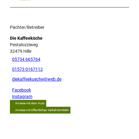
Pächter/Betreiber
Die Kaffeeküche
Pestalozziweg
32479
Hille
05734 665764
01573 0167112
diekaffeekueche@web.de
Facebook
Instagram
Anreise mit dem Auto
Anreise mit öffentlichen Verkehrsmitteln