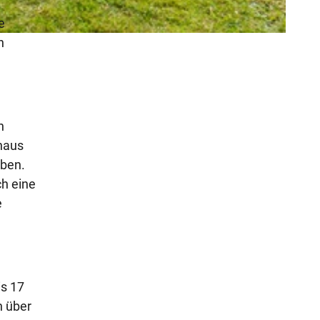
e
n
n
shaus
eben.
h eine
e
is 17
n über