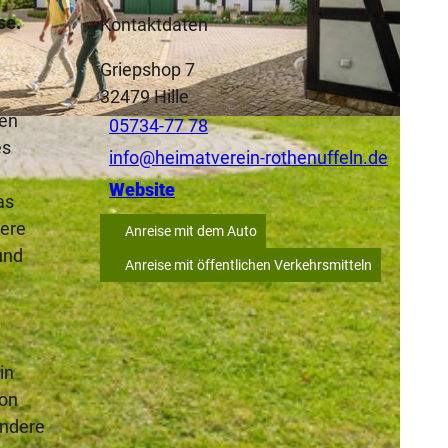
se.
Kontaktdaten
Griepshop 7
32479
Hille
nen
05734-77 78
es
info@heimatverein-rothenuffeln.de
Website
as
nere
Anreise mit dem Auto
und
Anreise mit öffentlichen Verkehrsmitteln
in
von
ondere