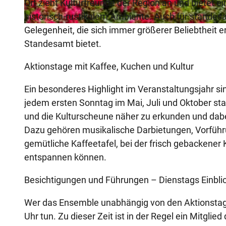
Ort zieht Kulturfreunde der Region an und bietet e
historisch-rustikalem Ambiente. Auch für standes
Gelegenheit, die sich immer größerer Beliebtheit e
© Teutoburger Wald Tourismus, P. Gawandtka
Standesamt bietet.
Aktionstage mit Kaffee, Kuchen und Kultur
Ein besonderes Highlight im Veranstaltungsjahr si
jedem ersten Sonntag im Mai, Juli und Oktober sta
und die Kulturscheune näher zu erkunden und dabe
Dazu gehören musikalische Darbietungen, Vorfüh
gemütliche Kaffeetafel, bei der frisch gebackener 
entspannen können.
Besichtigungen und Führungen – Dienstags Einblick
Wer das Ensemble unabhängig von den Aktionstage
Uhr tun. Zu dieser Zeit ist in der Regel ein Mitgl