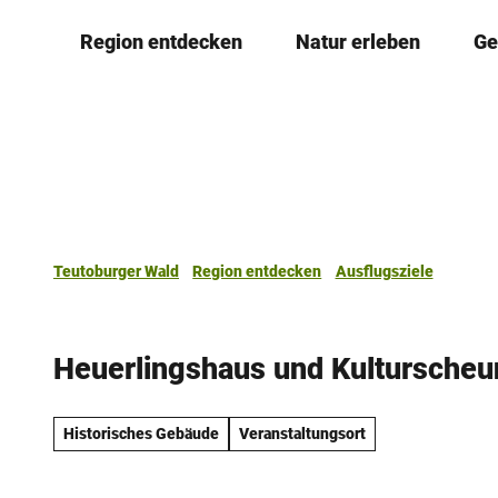
Z
Region entdecken
Natur erleben
Ge
u
m
I
n
h
a
l
t
Teutoburger Wald
Region entdecken
Ausflugsziele
Heuerlingshaus und Kulturscheun
Historisches Gebäude
Veranstaltungsort