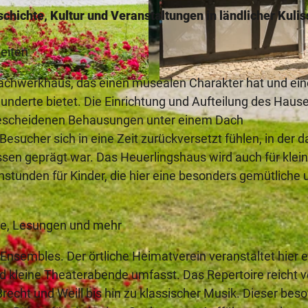
ichte, Kultur und Veranstaltungen in ländlicher Kulis
eiten
s Fachwerkhaus, das einen musealen Charakter hat und ei
© Teutoburger Wald Tourismus, P. Gawandtka
hunderte bietet. Die Einrichtung und Aufteilung des Haus
 bescheidenen Behausungen unter einem Dach
sucher sich in eine Zeit zurückversetzt fühlen, in der d
sen geprägt war. Das Heuerlingshaus wird auch für klei
stunden für Kinder, die hier eine besonders gemütliche 
rte, Lesungen und mehr
 Ensembles. Der örtliche Heimatverein veranstaltet hier e
d kleine Theaterabende umfasst. Das Repertoire reicht 
cht und Weill bis hin zu klassischer Musik. Dieser bes