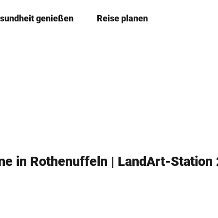
sundheit genießen
Reise planen
T
Merkzettel
Suche
e
i
l
e
n
e in Rothenuffeln | LandArt-Station