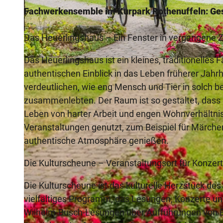
Fachwerkensemble im Kurpark Rothenuffeln: Gesch
Das Heuerlingshaus – Ein Fenster in vergangene Z
Das Heuerlingshaus ist ein kleines, traditionelle
© Teutoburger Wald Tourismus, P. Gawandtka
authentischen Einblick in das Leben früherer Jahr
verdeutlichen, wie eng Mensch und Tier in solch
zusammenlebten. Der Raum ist so gestaltet, dass Be
Leben von harter Arbeit und engen Wohnverhältnis
Veranstaltungen genutzt, zum Beispiel für Märchen
authentische Atmosphäre genießen.
Die Kulturscheune – Veranstaltungsort für Konze
Die Kulturscheune ist das kulturelle Herzstück des
vielfältiges Programm, das Lesungen, Konzerte un
Wilhelm-Busch-Lesungen über Aufführungen von Bre