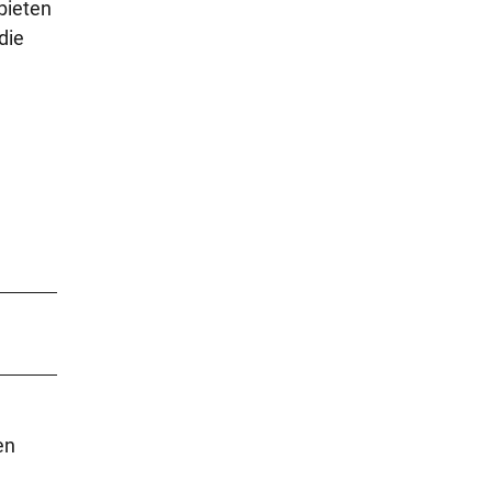
bieten
die
en