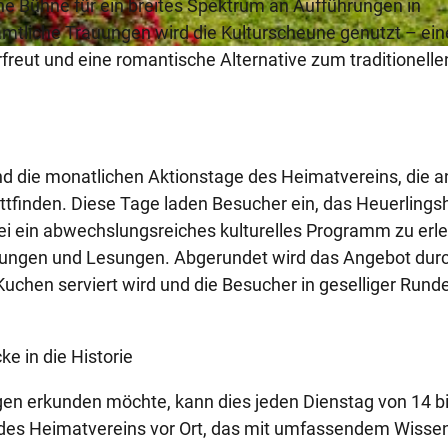
ine Bühne für ein breites Spektrum an Aufführungen in
amtliche Trauungen wird die Kulturscheune genutzt – ein
rfreut und eine romantische Alternative zum traditionelle
nd die monatlichen Aktionstage des Heimatvereins, die a
ttfinden. Diese Tage laden Besucher ein, das Heuerling
i ein abwechslungsreiches kulturelles Programm zu erl
rungen und Lesungen. Abgerundet wird das Angebot durc
Kuchen serviert wird und die Besucher in geselliger Rund
e in die Historie
n erkunden möchte, kann dies jeden Dienstag von 14 b
ied des Heimatvereins vor Ort, das mit umfassendem Wisse