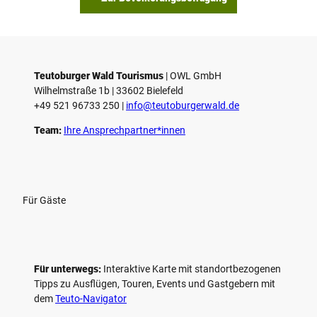
p
i
e
l
e
Teutoburger Wald Tourismus
| ­OWL GmbH
Wilhelmstraße 1b | ­33602 Bielefeld
n
+49 521 96733 250 |
­info@teutoburgerwald.de
Team:
Ihre Ansprechpartner*innen
Für Gäste
Für unterwegs:
Interaktive Karte mit standort­bezogenen
Tipps zu Ausflügen, Touren, Events und Gastgebern mit
dem
Teuto-Navigator