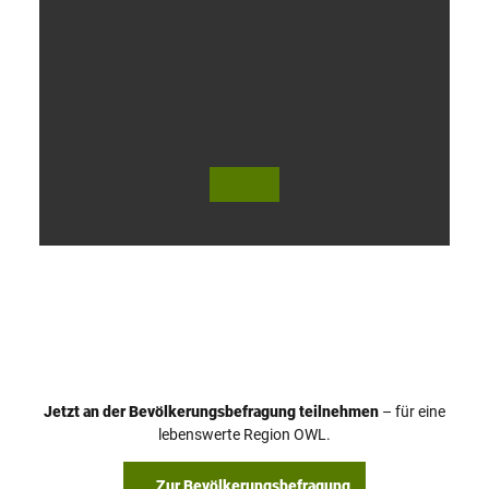
V
i
d
e
o
Jetzt an der Bevölkerungsbefragung teilnehmen
– für eine
a
© Teutoburger Wald Tourismus / P. Gawandtka
© T. Goedeck
lebenswerte Region OWL.
b
s
Zur Bevölkerungsbefragung