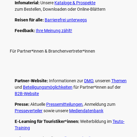
Infomaterial:
Unsere
Kataloge & Prospekte
zum Bestellen, Downloaden oder Online-Blättern
Reisen für alle:
Barrierefrei unterwegs
Feedback:
Ihre Meinung zählt!
Für Partner*innen & Branchenvertreter*innen
Partner-Website:
Informationen zur
DMO
, unseren ­
Themen
und
Beteiligungs­möglichkeiten
für Partner*innen auf der
B2B-Website
Presse:
Aktuelle
Pressemitteilungen
, Anmeldung zum
Presseverteiler
sowie unsere
Mediendatenbank
E-Learning für Touristiker*innen:
Weiterbildung im
Teuto-
Training