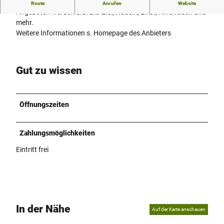
Hofverkauf von regionalen Produkten
Route
Anrufen
Website
Angeboten werden u.a. Bio-Eier, Nudeln, Likör, Rindfleisch und
mehr.
Weitere Informationen s. Homepage des Anbieters
Gut zu wissen
Öffnungszeiten
Zahlungsmöglichkeiten
Eintritt frei
In der Nähe
Auf der Karte anschauen