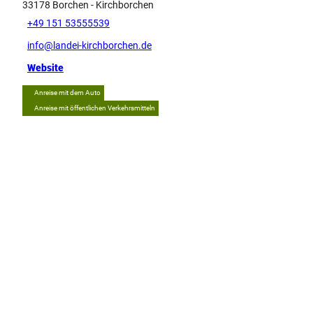
33178
Borchen
- Kirchborchen
+49 151 53555539
info@landei-kirchborchen.de
Website
Anreise mit dem Auto
Anreise mit öffentlichen Verkehrsmitteln