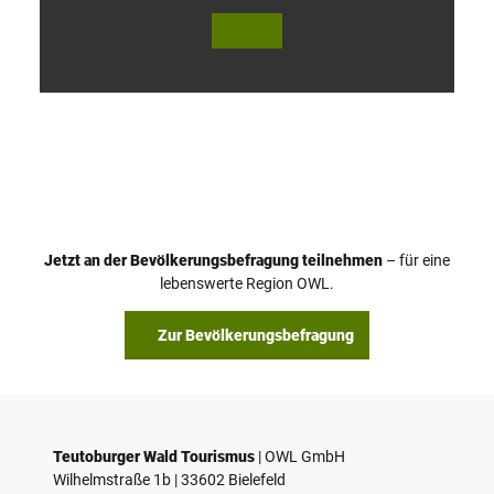
V
i
d
e
o
Jetzt an der Bevölkerungsbefragung teilnehmen
– für eine
a
© Teutoburger Wald Tourismus / P. Gawandtka
© T. Goedeck
lebenswerte Region OWL.
b
s
Zur Bevölkerungsbefragung
p
i
e
l
e
Teutoburger Wald Tourismus
| ­OWL GmbH
Wilhelmstraße 1b | ­33602 Bielefeld
n