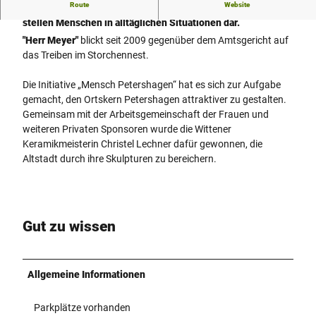
Route
Website
Christel Lechners Geschöpfe, liebenswerte Beton-Figuren ,
stellen Menschen in alltäglichen Situationen dar.
"Herr Meyer"
blickt seit 2009 gegenüber dem Amtsgericht auf
das Treiben im Storchennest.
Die Initiative „Mensch Petershagen“ hat es sich zur Aufgabe
gemacht, den Ortskern Petershagen attraktiver zu gestalten.
Gemeinsam mit der Arbeitsgemeinschaft der Frauen und
weiteren Privaten Sponsoren wurde die Wittener
Keramikmeisterin Christel Lechner dafür gewonnen, die
Altstadt durch ihre Skulpturen zu bereichern.
Gut zu wissen
Allgemeine Informationen
Parkplätze vorhanden