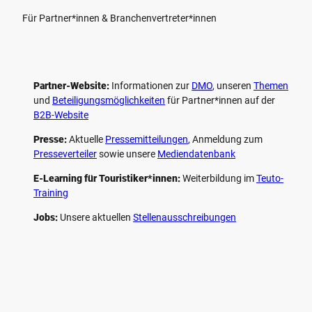
Für Partner*innen & Branchenvertreter*innen
Partner-Website:
Informationen zur
DMO
, unseren ­
Themen
und
Beteiligungs­möglichkeiten
für Partner*innen auf der
B2B-Website
Presse:
Aktuelle
Pressemitteilungen
, Anmeldung zum
Presseverteiler
sowie unsere
Mediendatenbank
E-Learning für Touristiker*innen:
Weiterbildung im
Teuto-
Training
Jobs:
Unsere aktuellen
Stellenausschreibungen
F
P
Y
I
a
i
o
n
c
n
u
s
e
t
t
t