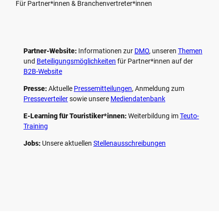
Für Partner*innen & Branchenvertreter*innen
Partner-Website:
Informationen zur
DMO
, unseren ­
Themen
und
Beteiligungs­möglichkeiten
für Partner*innen auf der
B2B-Website
Presse:
Aktuelle
Pressemitteilungen
, Anmeldung zum
Presseverteiler
sowie unsere
Mediendatenbank
E-Learning für Touristiker*innen:
Weiterbildung im
Teuto-
Training
Jobs:
Unsere aktuellen
Stellenausschreibungen
F
P
Y
I
a
i
o
n
c
n
u
s
e
t
t
t
b
e
u
a
o
r
b
g