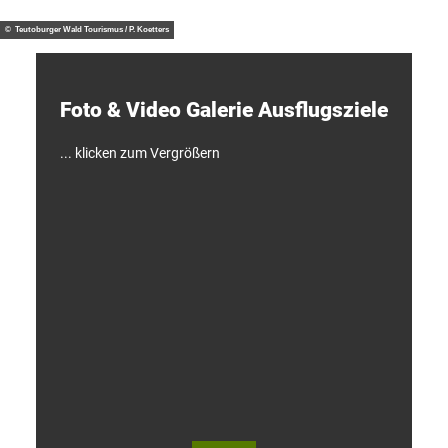
/ J. M
otzny
t
d
© Teutoburger Wald Tourismus / P. Koetters
e
c
k
e
Foto & Video ­Galerie ­Ausflugsziele
n
!
... klicken zum Vergrößern