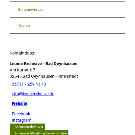
Sehenswertes
Touren
Kontaktdaten
Leonie Exclusive - Bad Oeynhausen
Am Kurpark 7
32545
Bad Oeynhausen
- Innenstadt
05731 / 259 43 43
info@leoniexclusive.de
Website
Facebook
Instagram
Anreise mit dem Auto
Anreise mit öffentlichen Verkehrsmitteln