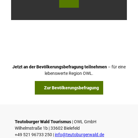
V
i
d
e
o
Jetzt an der Bevölkerungsbefragung teilnehmen
– für eine
a
© Teutoburger Wald Tourismus / P. Gawandtka
© T. Goedeck
lebenswerte Region OWL.
b
s
Zur Bevölkerungsbefragung
p
i
e
l
e
Teutoburger Wald Tourismus
| ­OWL GmbH
Wilhelmstraße 1b | ­33602 Bielefeld
n
+49 521 96733 250 |
­info@teutoburgerwald.de