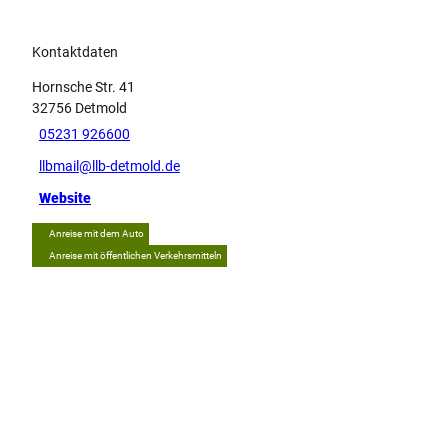
Kontaktdaten
Hornsche Str. 41
32756
Detmold
05231 926600
llbmail@llb-detmold.de
Website
Anreise mit dem Auto
Anreise mit öffentlichen Verkehrsmitteln