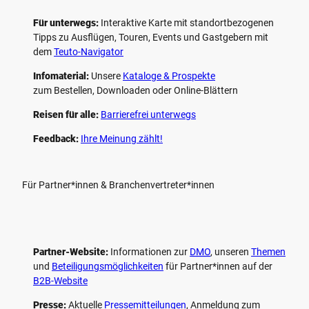
Für unterwegs:
Interaktive Karte mit standort­bezogenen
Tipps zu Ausflügen, Touren, Events und Gastgebern mit
dem
Teuto-Navigator
Infomaterial:
Unsere
Kataloge & Prospekte
zum Bestellen, Downloaden oder Online-Blättern
Reisen für alle:
Barrierefrei unterwegs
Feedback:
Ihre Meinung zählt!
Für Partner*innen & Branchenvertreter*innen
Partner-Website:
Informationen zur
DMO
, unseren ­
Themen
und
Beteiligungs­möglichkeiten
für Partner*innen auf der
B2B-Website
Presse:
Aktuelle
Pressemitteilungen
, Anmeldung zum