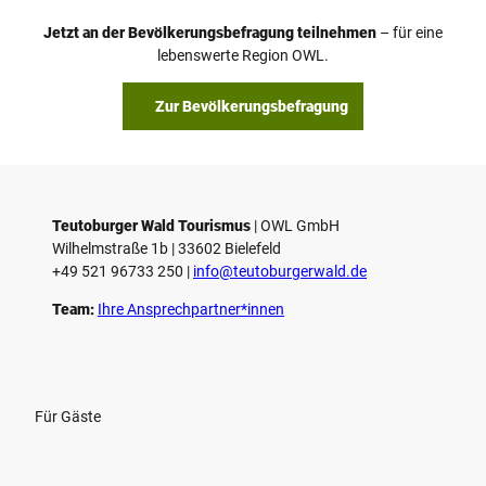
o
Jetzt an der Bevölkerungsbefragung teilnehmen
– für eine
a
© Teutoburger Wald Tourismus / P. Gawandtka
© T. Goedeck
lebenswerte Region OWL.
b
s
Zur Bevölkerungsbefragung
p
i
e
l
e
Teutoburger Wald Tourismus
| ­OWL GmbH
Wilhelmstraße 1b | ­33602 Bielefeld
n
+49 521 96733 250 |
­info@teutoburgerwald.de
Team:
Ihre Ansprechpartner*innen
Für Gäste