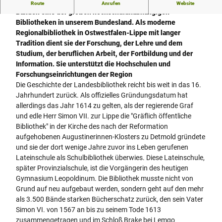
Die Lippische Landesbibliothek ist heute mit rund 500.000
Route
Anrufen
Website
Bänden eine der großen hochschulunabhängigen
Bibliotheken in unserem Bundesland. Als moderne
Regionalbibliothek in Ostwestfalen-Lippe mit langer
Tradition dient sie der Forschung, der Lehre und dem
Studium, der beruflichen Arbeit, der Fortbildung und der
Information. Sie unterstützt die Hochschulen und
Forschungseinrichtungen der Region
Die Geschichte der Landesbibliothek reicht bis weit in das 16.
Jahrhundert zurück. Als offizielles Gründungsdatum hat
allerdings das Jahr 1614 zu gelten, als der regierende Graf
und edle Herr Simon VII. zur Lippe die "Gräflich öffentliche
Bibliothek" in der Kirche des nach der Reformation
aufgehobenen Augustinerinnen-Klosters zu Detmold gründete
und sie der dort wenige Jahre zuvor ins Leben gerufenen
Lateinschule als Schulbibliothek überwies. Diese Lateinschule,
später Provinzialschule, ist die Vorgängerin des heutigen
Gymnasium Leopoldinum. Die Bibliothek musste nicht von
Grund auf neu aufgebaut werden, sondern geht auf den mehr
als 3.500 Bände starken Bücherschatz zurück, den sein Vater
Simon VI. von 1567 an bis zu seinem Tode 1613
zusammengetragen und im Schloß Brake bei Lemgo