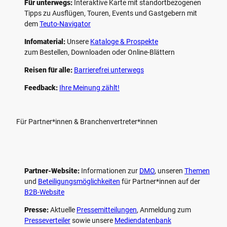
Für unterwegs:
Interaktive Karte mit standort­bezogenen
Tipps zu Ausflügen, Touren, Events und Gastgebern mit
dem
Teuto-Navigator
Infomaterial:
Unsere
Kataloge & Prospekte
zum Bestellen, Downloaden oder Online-Blättern
Reisen für alle:
Barrierefrei unterwegs
Feedback:
Ihre Meinung zählt!
Für Partner*innen & Branchenvertreter*innen
Partner-Website:
Informationen zur
DMO
, unseren ­
Themen
und
Beteiligungs­möglichkeiten
für Partner*innen auf der
B2B-Website
Presse:
Aktuelle
Pressemitteilungen
, Anmeldung zum
Presseverteiler
sowie unsere
Mediendatenbank