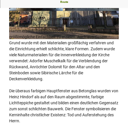
Modernes Kirchenbauwerk aus den 70er Jahren das unter
Route
erheblicher Eigenleistung der Dorfgemeinschaft gebaut
wurde.
© Thorsten Bahr
© Thorsten Bahr
Die St. Marienkirche Lütmarsen wurde in den 1967 bis 1968
nach den Entwürfen des Architekten Josef Westermeier aus
Hamm erbaut. Das Bestreben des Architekten war es eine
größtmögliche Einfachheit zu erzielen. Auch aus diesem
© Thorsten Bahr
Grund wurde mit den Materialien großflächig verfahren und
die Einrichtung erhielt schlichte, klare Formen. Zudem wurde
viele Naturmaterialien für die Innenverkleidung der Kirche
verwendet: Adorfer Muschelkalk für die Verblendung der
Rückwand, Anröchter Dolomit für den Altar und den
Steinboden sowie Sibirische Lärche für die
Deckenverkleidung.
Die überaus farbigen Hauptfenster aus Betonglas wurden von
Heinz Hindorf als auf den Raum abgestimmte, farbige
Lichtteppiche gestaltet und bilden einen deutlichen Gegensatz
zum sonst schlichten Bauwerk. Die Fenster symbolisieren die
Kerninhalte christlicher Existenz: Tod und Auferstehung des
Herrn.