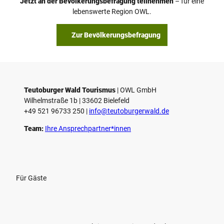
Jetzt an der Bevölkerungsbefragung teilnehmen
– für eine
a
© Teutoburger Wald Tourismus / P. Gawandtka
© T. Goedeck
lebenswerte Region OWL.
b
s
Zur Bevölkerungsbefragung
p
i
e
l
e
Teutoburger Wald Tourismus
| ­OWL GmbH
Wilhelmstraße 1b | ­33602 Bielefeld
n
+49 521 96733 250 |
­info@teutoburgerwald.de
Team:
Ihre Ansprechpartner*innen
Für Gäste