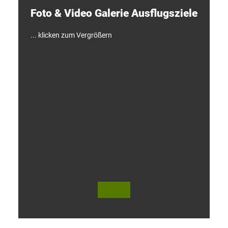
e
Foto & Video ­Galerie ­Ausflugsziele
n
!
... klicken zum Vergrößern