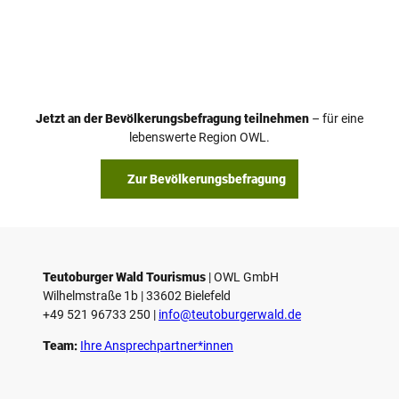
V
i
d
e
o
Jetzt an der Bevölkerungsbefragung teilnehmen
– für eine
a
© Teutoburger Wald Tourismus / P. Gawandtka
© T. Goedeck
lebenswerte Region OWL.
b
s
Zur Bevölkerungsbefragung
p
i
e
l
e
Teutoburger Wald Tourismus
| ­OWL GmbH
Wilhelmstraße 1b | ­33602 Bielefeld
n
+49 521 96733 250 |
­info@teutoburgerwald.de
Team:
Ihre Ansprechpartner*innen