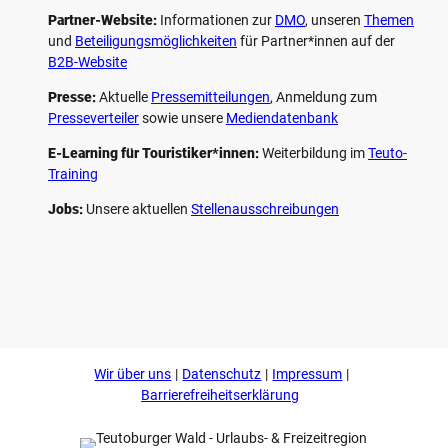
Partner-Website:
Informationen zur
DMO
, unseren ­
Themen
und
Beteiligungs­möglichkeiten
für Partner*innen auf der
B2B-Website
Presse:
Aktuelle
Pressemitteilungen
, Anmeldung zum
Presseverteiler
sowie unsere
Mediendatenbank
E-Learning für Touristiker*innen:
Weiterbildung im
Teuto-
Training
Jobs:
Unsere aktuellen
Stellenausschreibungen
F
P
Y
I
a
i
o
n
c
n
u
s
e
t
t
t
b
e
u
a
o
r
b
g
Wir über uns
Datenschutz
Impressum
o
e
e
r
k
s
a
Barrierefreiheitserklärung
t
m