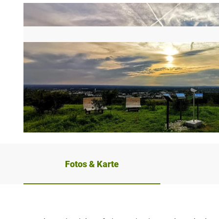
© Teutoburger Wald / Stadt Halle (Westf.) / Stadt Halle (Westf.) |
CC-BY-SA
Fotos & Karte