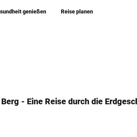
sundheit genießen
Reise planen
T
Merkzettel
Suche
e
i
l
e
n
Berg - Eine Reise durch die Erdgesc