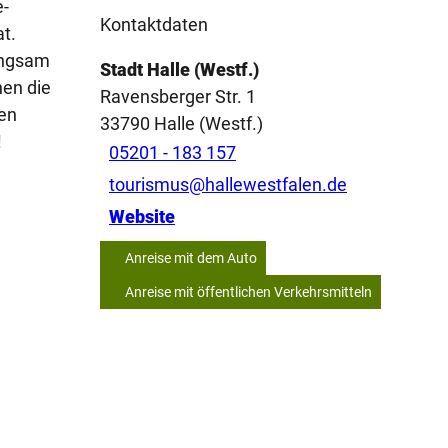
e-
Kontaktdaten
t.
langsam
Stadt Halle (Westf.)
nen die
Ravensberger Str. 1
den
33790
Halle (Westf.)
!
05201 - 183 157
tourismus@hallewestfalen.de
Website
Anreise mit dem Auto
Anreise mit öffentlichen Verkehrsmitteln