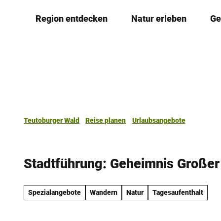
Z
Region entdecken
Natur erleben
Ge
u
m
I
n
h
a
l
t
Teutoburger Wald
Reise planen
Urlaubsangebote
Stadtführung: Geheimnis Großer 
Spezialangebote
Wandern
Natur
Tagesaufenthalt