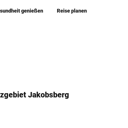
sundheit genießen
Reise planen
T
Merkzettel
Suche
e
i
l
e
n
tzgebiet Jakobsberg