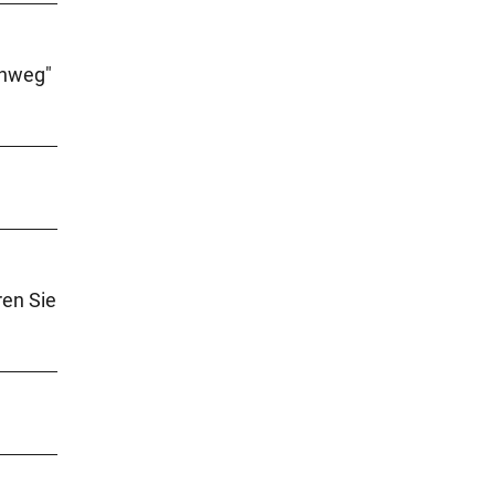
enweg"
ren Sie