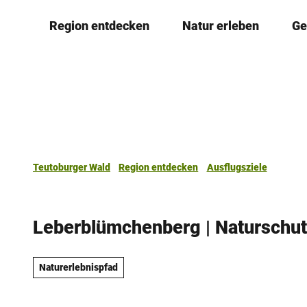
Z
Region entdecken
Natur erleben
Ge
u
m
I
n
h
a
l
t
Teutoburger Wald
Region entdecken
Ausflugsziele
Leberblümchenberg | Naturschu
Naturerlebnispfad