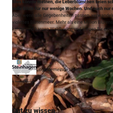
Man könnte meinen, die Leberblümchen seien schü
volle Blüte für nur wenige Wochen. Und auch nur 
Aber wenn alle Gegebenheiten passen, verwandel
violettes Blütenmeer. Mehr als eine Million Blüt
kahlen und kargen Waldboden und sorgen für ein n
© © Markus Stein Werther
Logo Gemeinde Steinhagen
© Gemeinde Steinhagen
Gut zu wissen