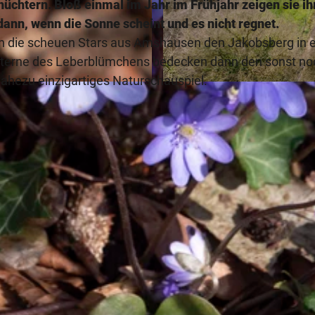
chtern. Bloß einmal im Jahr im Frühjahr zeigen sie ih
dann, wenn die Sonne scheint und es nicht regnet.
n die scheuen Stars aus Amshausen den Jakobsberg in e
ensterne des Leberblümchens bedecken dann den sonst no
ahezu einzigartiges Naturschauspiel.
© © Markus Stein Werther