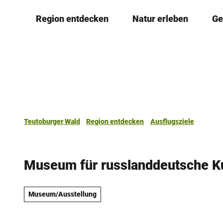
Z
Region entdecken
Natur erleben
Ge
u
m
I
n
h
a
l
t
Teutoburger Wald
Region entdecken
Ausflugsziele
Museum für russlanddeutsche Ku
Museum/Ausstellung