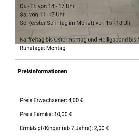
Di. - Fr. von 14 - 17 Uhr
Sa. von 11 -17 Uhr
© Museum für russlanddeutsche Kulturgeschichte
So. (erster Sonntag im Monat) von 15 - 18 Uhr
Karfreitag bis Ostermontag und Heiligabend bis
Ruhetage: Montag
© Museum für russlanddeutsche Kulturgeschichte
Preisinformationen
Preis Erwachsener: 4,00 €
Preis Familie: 10,00 €
Ermäßigt/Kinder (ab 7 Jahre): 2,00 €