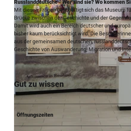
Russlanddeutsche - Wer sind sie? Wo kommen Sie
Mit diesen Fragen beschäftigt sich das Museum für
Brücke zwischen der Geschichte und der Gegenwa
Damit wird auch ein Bereich deutscher und europ
bisher kaum berücksichtigt wird. Die Besucherin
aus der gemeinsamen deutschen, russlanddeutsche
Geschichte von Auswanderung, Migration und Integr
Gut zu wissen
Öffnungszeiten