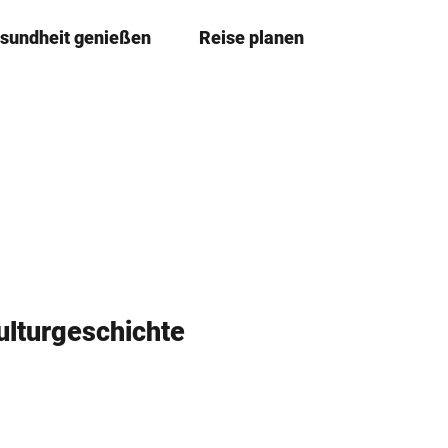
sundheit genießen
Reise planen
T
Merkzettel
Suche
e
i
l
e
n
lturgeschichte