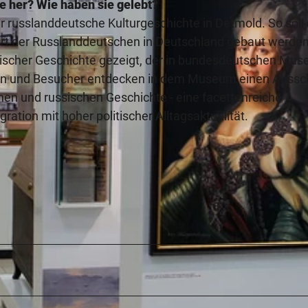
 her? Wie haben sie gelebt?
 russlanddeutsche Kulturgeschichte in Detmold. So soll 
rt der Russlanddeutschen in Deutschland gebaut werden
äischer Geschichte gezeigt, der in bundesdeutschen Mus
nen und Besucher entdecken in dem Museum einen Aussch
n und russischen Geschichte - eine facettenreiche
ation mit hoher politischer Alltagsaktualität.