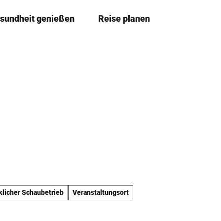
sundheit genießen
Reise planen
T
Merkze
Su
e
i
l
e
n
licher Schaubetrieb
Veranstaltungsort