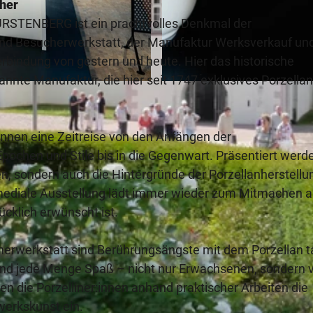
cher
RSTENBERG ist ein prachtvolles Denkmal der
nd Besucherwerkstatt, der Manufaktur Werksverkauf un
erbindung von gestern und heute. Hier das historische
te Manufaktur, die hier seit 1747 exklusives Porzellan
© Porzellanmanufaktur Fürstenberg
nen eine Zeitreise von den Anfängen der
pochen und Stile bis in die Gegenwart. Präsentiert werd
en, sondern auch die Hintergründe der Porzellanherstellu
imediale Ausstellung lädt immer wieder zum Mitmachen 
cklich erwünscht ist.
herwerkstatt sind Berührungsängste mit dem Porzellan t
 und jede Menge Spaß – nicht nur Erwachsenen, sondern 
en die Porzelliner:innen anhand praktischer Arbeiten die
werkskunst ein.