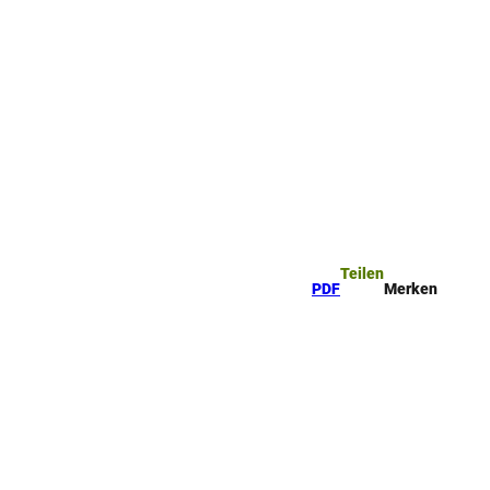
ttel
che
Teilen
PDF
Merken