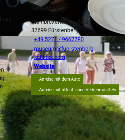
Kontaktdaten
d das
Meinbrexener Straße 2
37699
Fürstenberg
+49 5271 / 9667780
museum@fuerstenberg-
schloss.com
Website
en
ng.
Anreise mit dem Auto
an
Anreise mit öffentlichen Verkehrsmitteln
abu.
vor