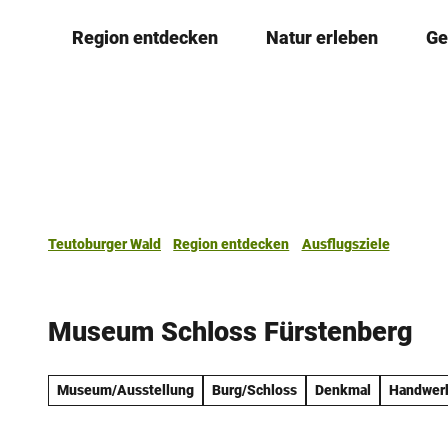
Z
Region entdecken
Natur erleben
Ge
u
m
I
n
h
a
l
t
Teutoburger Wald
Region entdecken
Ausflugsziele
Museum Schloss Fürstenberg
Museum/Ausstellung
Burg/Schloss
Denkmal
Handwerk