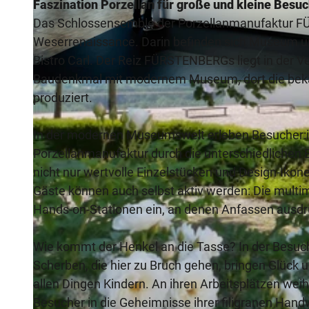
Faszination Porzellan für große und kleine Besu
Das Schlossensemble der Porzellanmanufaktur FÜ
Weserrenaissance. Darin befinden sich Museum u
Bistro Carl. Der Reiz FÜRSTENBERGs liegt in der V
Baudenkmal mit modernem Museum, dort die bekann
© Porzellanmanufaktur Fürstenberg
produziert.
In der modernen Museumswelt erleben Besucher:in
Porzellanmanufaktur durch die unterschiedlichen E
nicht nur wertvolle Einzelstücken und Design-Ikon
Gäste können auch selbst aktiv werden: Die mult
Hands-on-Stationen ein, an denen Anfassen ausdrü
Wie kommt der Henkel an die Tasse? In der Besuc
Scherben, die hier zu Bruch gehen, bringen Glück
allen Dingen Kindern. An ihren Arbeitsplätzen weih
Besucher in die Geheimnisse ihrer filigranen Hand