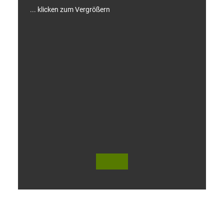
... klicken zum Vergrößern
V
i