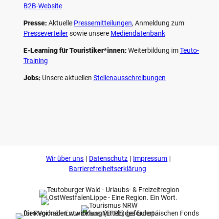
B2B-Website
Presse:
Aktuelle
Pressemitteilungen
, Anmeldung zum
Presseverteiler
sowie unsere
Mediendatenbank
E-Learning für Touristiker*innen:
Weiterbildung im
Teuto-
Training
Jobs:
Unsere aktuellen
Stellenausschreibungen
F
P
Y
I
a
i
o
n
c
n
u
s
e
t
t
t
b
e
u
a
o
r
b
g
Wir über uns
Datenschutz
Impressum
o
e
e
r
k
s
a
Barrierefreiheitserklärung
t
m