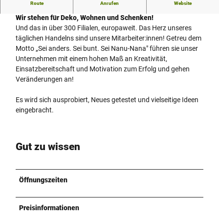
Route
Anrufen
Website
Ein buntes Willkommen bei Nanu-Nana
Wir stehen für Deko, Wohnen und Schenken!
Und das in über 300 Filialen, europaweit. Das Herz unseres
täglichen Handelns sind unsere Mitarbeiter:innen! Getreu dem
Motto „Sei anders. Sei bunt. Sei Nanu-Nana" führen sie unser
Unternehmen mit einem hohen Maß an Kreativität,
Einsatzbereitschaft und Motivation zum Erfolg und gehen
Veränderungen an!
Es wird sich ausprobiert, Neues getestet und vielseitige Ideen
eingebracht.
Gut zu wissen
Öffnungszeiten
Preisinformationen