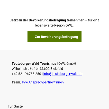
d
e
o
Jetzt an der Bevölkerungsbefragung teilnehmen
– für eine
a
© Teutoburger Wald Tourismus / P. Gawandtka
© T. Goedeck
lebenswerte Region OWL.
b
s
Zur Bevölkerungsbefragung
p
i
e
l
e
Teutoburger Wald Tourismus
| ­OWL GmbH
Wilhelmstraße 1b | ­33602 Bielefeld
n
+49 521 96733 250 |
­info@teutoburgerwald.de
Team:
Ihre Ansprechpartner*innen
Für Gäste