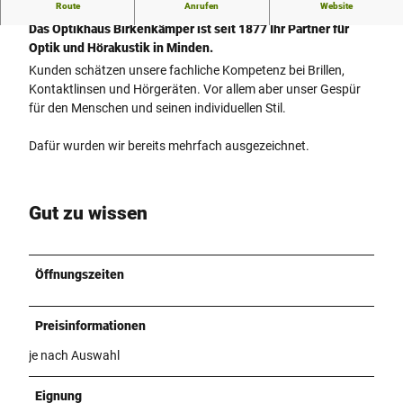
Route
Anrufen
Website
Optik und Akustik von Ihrem Spezialisten in Minden
Das Optikhaus Birkenkämper ist seit 1877 Ihr Partner für
Optik und Hörakustik in Minden.
Kunden schätzen unsere fachliche Kompetenz bei Brillen,
Kontaktlinsen und Hörgeräten. Vor allem aber unser Gespür
für den Menschen und seinen individuellen Stil.
Dafür wurden wir bereits mehrfach ausgezeichnet.
Gut zu wissen
Öffnungszeiten
Preisinformationen
je nach Auswahl
Eignung