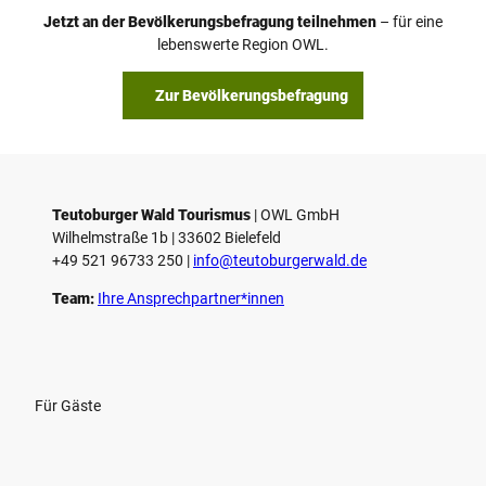
o
Jetzt an der Bevölkerungsbefragung teilnehmen
– für eine
a
© Teutoburger Wald Tourismus / P. Gawandtka
© T. Goedeck
lebenswerte Region OWL.
b
s
Zur Bevölkerungsbefragung
p
i
e
l
e
Teutoburger Wald Tourismus
| ­OWL GmbH
Wilhelmstraße 1b | ­33602 Bielefeld
n
+49 521 96733 250 |
­info@teutoburgerwald.de
Team:
Ihre Ansprechpartner*innen
Für Gäste