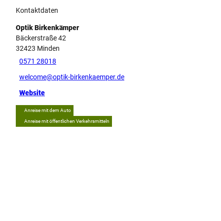
Kontaktdaten
Optik Birkenkämper
Bäckerstraße 42
32423
Minden
0571 28018
welcome@optik-birkenkaemper.de
Website
Anreise mit dem Auto
Anreise mit öffentlichen Verkehrsmitteln