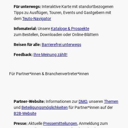
Für unterwegs:
Interaktive Karte mit standort­bezogenen
Tipps zu Ausflügen, Touren, Events und Gastgebern mit
dem
Teuto-Navigator
Infomaterial:
Unsere
Kataloge & Prospekte
zum Bestellen, Downloaden oder Online-Blättern
Reisen für alle:
Barrierefrei unterwegs
Feedback:
Ihre Meinung zählt!
Für Partner*innen & Branchenvertreter*innen
Partner-Website:
Informationen zur
DMO
, unseren ­
Themen
und
Beteiligungs­möglichkeiten
für Partner*innen auf der
B2B-Website
Presse:
Aktuelle
Pressemitteilungen
, Anmeldung zum