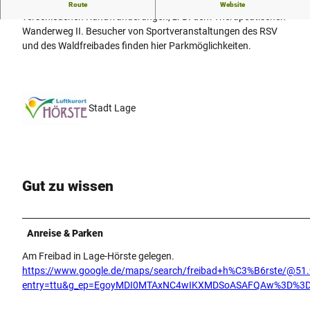
Der Parkplatz am Freibad ist Ausgangspunkt für
Route
Website
verschiedenen Rundwanderungen, z. B. dem Therapeutischen
Wanderweg II. Besucher von Sportveranstaltungen des RSV
und des Waldfreibades finden hier Parkmöglichkeiten.
Stadt Lage
Gut zu wissen
Anreise & Parken
Am Freibad in Lage-Hörste gelegen.
https://www.google.de/maps/search/freibad+h%C3%B6rste/@51
entry=ttu&g_ep=EgoyMDI0MTAxNC4wIKXMDSoASAFQAw%3D%3