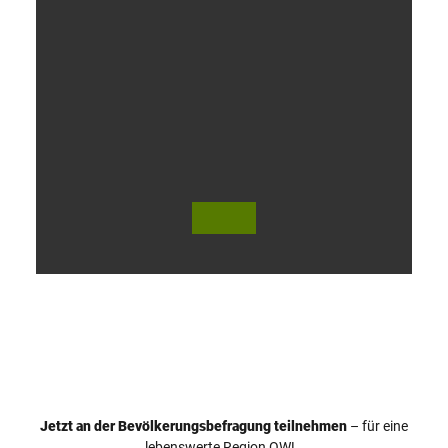
V
i
d
e
o
Jetzt an der Bevölkerungsbefragung teilnehmen
– für eine
a
© Teutoburger Wald Tourismus / P. Gawandtka
© T. Goedeck
lebenswerte Region OWL.