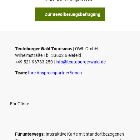
b
s
Zur Bevölkerungsbefragung
p
i
e
l
e
Teutoburger Wald Tourismus
| ­OWL GmbH
Wilhelmstraße 1b | ­33602 Bielefeld
n
+49 521 96733 250 |
­info@teutoburgerwald.de
Team:
Ihre Ansprechpartner*innen
Für Gäste
Für unterwegs:
Interaktive Karte mit standort­bezogenen