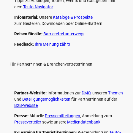
Tipps zu Ausflügen, Touren, Events und Gastgebern mit
dem
Teuto-Navigator
Infomaterial:
Unsere
Kataloge & Prospekte
zum Bestellen, Downloaden oder Online-Blättern
Reisen für alle:
Barrierefrei unterwegs
Feedback:
Ihre Meinung zählt!
Für Partner*innen & Branchenvertreter*innen
Partner-Website:
Informationen zur
DMO
, unseren ­
Themen
und
Beteiligungs­möglichkeiten
für Partner*innen auf der
B2B-Website
Presse:
Aktuelle
Pressemitteilungen
, Anmeldung zum
Presseverteiler
sowie unsere
Mediendatenbank
E-Learning für Touristiker*innen:
Weiterbildung im
Teuto-