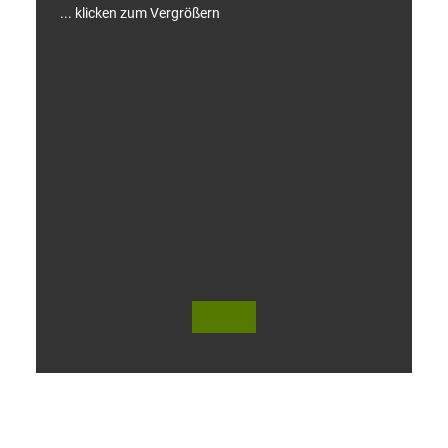
... klicken zum Vergrößern
V
i