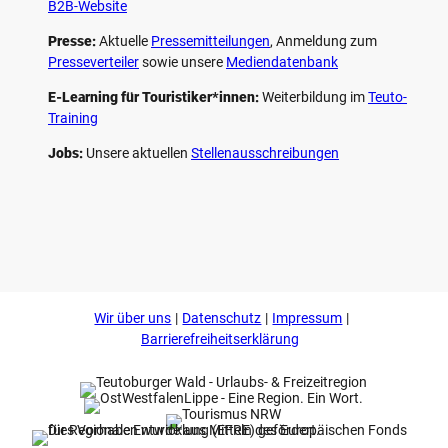
B2B-Website
Presse:
Aktuelle
Pressemitteilungen
, Anmeldung zum
Presseverteiler
sowie unsere
Mediendatenbank
E-Learning für Touristiker*innen:
Weiterbildung im
Teuto-
Training
Jobs:
Unsere aktuellen
Stellenausschreibungen
F
P
Y
I
a
i
o
n
c
n
u
s
e
t
t
t
b
e
u
a
o
r
b
g
Wir über uns
Datenschutz
Impressum
o
e
e
r
k
s
a
Barrierefreiheitserklärung
t
m