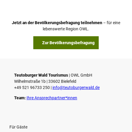
d
e
o
Jetzt an der Bevölkerungsbefragung teilnehmen
– für eine
a
© Teutoburger Wald Tourismus / P. Gawandtka
© T. Goedeck
lebenswerte Region OWL.
b
s
Zur Bevölkerungsbefragung
p
i
e
l
e
Teutoburger Wald Tourismus
| ­OWL GmbH
Wilhelmstraße 1b | ­33602 Bielefeld
n
+49 521 96733 250 |
­info@teutoburgerwald.de
Team:
Ihre Ansprechpartner*innen
Für Gäste