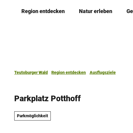
Z
Region entdecken
Natur erleben
Ge
u
m
I
n
h
a
l
t
Teutoburger Wald
Region entdecken
Ausflugsziele
Parkplatz Potthoff
Parkmöglichkeit