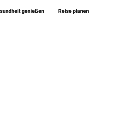
sundheit genießen
Reise planen
T
Merkze
Su
e
i
l
e
n