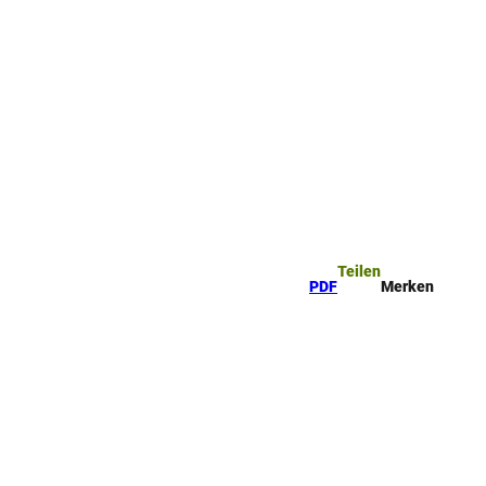
ttel
che
Teilen
PDF
Merken