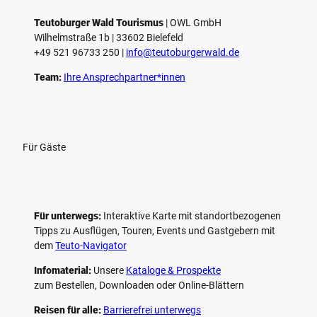
l
e
Teutoburger Wald Tourismus
| ­OWL GmbH
Wilhelmstraße 1b | ­33602 Bielefeld
n
+49 521 96733 250 |
­info@teutoburgerwald.de
Team:
Ihre Ansprechpartner*innen
Für Gäste
Für unterwegs:
Interaktive Karte mit standort­bezogenen
Tipps zu Ausflügen, Touren, Events und Gastgebern mit
dem
Teuto-Navigator
Infomaterial:
Unsere
Kataloge & Prospekte
zum Bestellen, Downloaden oder Online-Blättern
Reisen für alle:
Barrierefrei unterwegs