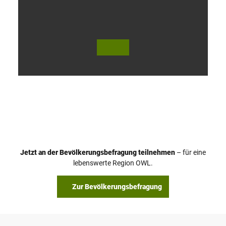
V
i
d
e
o
Jetzt an der Bevölkerungsbefragung teilnehmen
– für eine
a
© Teutoburger Wald Tourismus / P. Gawandtka
© T. Goedeck
lebenswerte Region OWL.
b
s
Zur Bevölkerungsbefragung
p
i
e