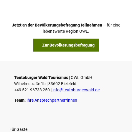
i
d
e
o
Jetzt an der Bevölkerungsbefragung teilnehmen
– für eine
a
© Teutoburger Wald Tourismus / P. Gawandtka
© T. Goedeck
lebenswerte Region OWL.
b
s
Zur Bevölkerungsbefragung
p
i
e
l
e
Teutoburger Wald Tourismus
| ­OWL GmbH
Wilhelmstraße 1b | ­33602 Bielefeld
n
+49 521 96733 250 |
­info@teutoburgerwald.de
Team:
Ihre Ansprechpartner*innen
Für Gäste