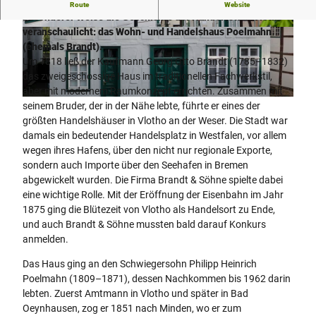
In der Vlothoer Langen Straße 134 steht ein Haus, das in
Route
Website
besonderer Weise die Geschichte der Handelsstadt Vlotho
veranschaulicht: das Wohn- und Handelshaus Poelmahn
© Jürgen Finkhäuser |
CC-BY-SA
© Jürgen Finkhäuser |
CC-BY-SA
(ehemals Brandt).
Um 1818 ließ der Kaufmann Georg Otto Brandt (1785–1832)
das zweigeschossige Haus im traditionellen Fachwerkstil,
aber mit modernem Raumkonzept errichten. Zusammen mit
© Jürgen Finkhäuser |
CC-BY-SA
seinem Bruder, der in der Nähe lebte, führte er eines der
größten Handelshäuser in Vlotho an der Weser. Die Stadt war
damals ein bedeutender Handelsplatz in Westfalen, vor allem
wegen ihres Hafens, über den nicht nur regionale Exporte,
sondern auch Importe über den Seehafen in Bremen
abgewickelt wurden. Die Firma Brandt & Söhne spielte dabei
eine wichtige Rolle. Mit der Eröffnung der Eisenbahn im Jahr
1875 ging die Blütezeit von Vlotho als Handelsort zu Ende,
und auch Brandt & Söhne mussten bald darauf Konkurs
anmelden.
Das Haus ging an den Schwiegersohn Philipp Heinrich
Poelmahn (1809–1871), dessen Nachkommen bis 1962 darin
lebten. Zuerst Amtmann in Vlotho und später in Bad
Oeynhausen, zog er 1851 nach Minden, wo er zum