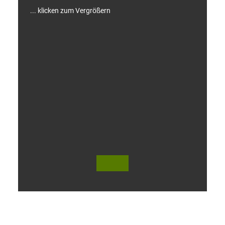
... klicken zum Vergrößern
V