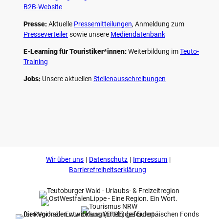
B2B-Website
Presse:
Aktuelle
Pressemitteilungen
, Anmeldung zum
Presseverteiler
sowie unsere
Mediendatenbank
E-Learning für Touristiker*innen:
Weiterbildung im
Teuto-
Training
Jobs:
Unsere aktuellen
Stellenausschreibungen
F
P
Y
I
a
i
o
n
c
n
u
s
e
t
t
t
b
e
u
a
o
r
b
g
Wir über uns
Datenschutz
Impressum
o
e
e
r
k
s
a
Barrierefreiheitserklärung
t
m