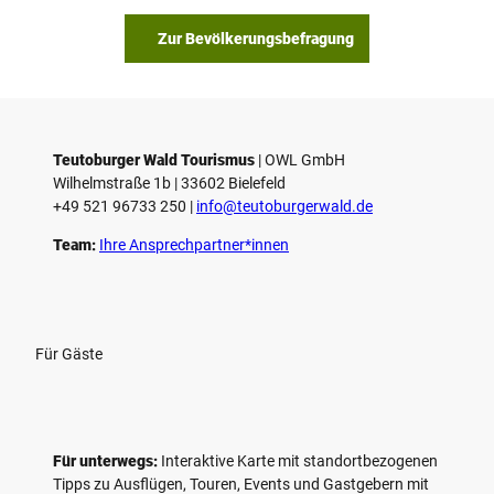
b
s
Zur Bevölkerungsbefragung
p
i
e
l
e
Teutoburger Wald Tourismus
| ­OWL GmbH
Wilhelmstraße 1b | ­33602 Bielefeld
n
+49 521 96733 250 |
­info@teutoburgerwald.de
Team:
Ihre Ansprechpartner*innen
Für Gäste
Für unterwegs:
Interaktive Karte mit standort­bezogenen
Tipps zu Ausflügen, Touren, Events und Gastgebern mit