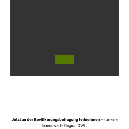
V
i
d
e
o
Jetzt an der Bevölkerungsbefragung teilnehmen
– für eine
a
© Teutoburger Wald Tourismus / P. Gawandtka
© T. Goedeck
lebenswerte Region OWL.