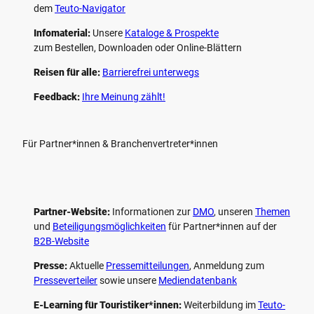
dem
Teuto-Navigator
Infomaterial:
Unsere
Kataloge & Prospekte
zum Bestellen, Downloaden oder Online-Blättern
Reisen für alle:
Barrierefrei unterwegs
Feedback:
Ihre Meinung zählt!
Für Partner*innen & Branchenvertreter*innen
Partner-Website:
Informationen zur
DMO
, unseren ­
Themen
und
Beteiligungs­möglichkeiten
für Partner*innen auf der
B2B-Website
Presse:
Aktuelle
Pressemitteilungen
, Anmeldung zum
Presseverteiler
sowie unsere
Mediendatenbank
E-Learning für Touristiker*innen:
Weiterbildung im
Teuto-