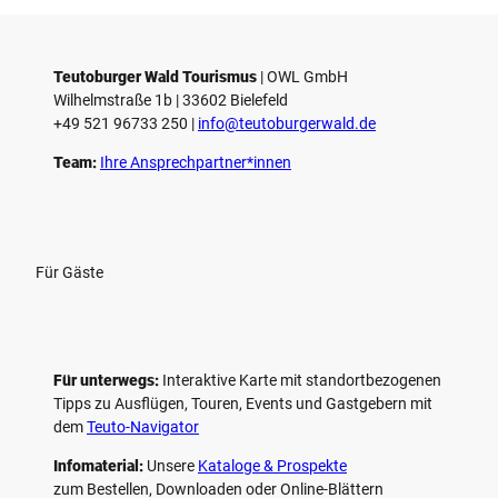
e
l
e
Teutoburger Wald Tourismus
| ­OWL GmbH
Wilhelmstraße 1b | ­33602 Bielefeld
n
+49 521 96733 250 |
­info@teutoburgerwald.de
Team:
Ihre Ansprechpartner*innen
Für Gäste
Für unterwegs:
Interaktive Karte mit standort­bezogenen
Tipps zu Ausflügen, Touren, Events und Gastgebern mit
dem
Teuto-Navigator
Infomaterial:
Unsere
Kataloge & Prospekte
zum Bestellen, Downloaden oder Online-Blättern