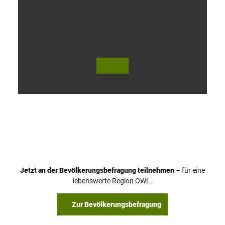
V
i
d
e
o
Jetzt an der Bevölkerungsbefragung teilnehmen
– für eine
a
© Teutoburger Wald Tourismus / P. Gawandtka
© T. Goedeck
lebenswerte Region OWL.
b
s
Zur Bevölkerungsbefragung
p
i