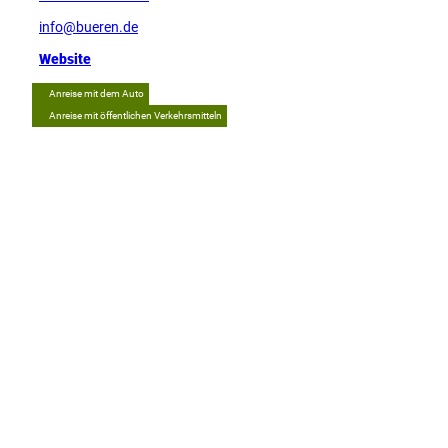
info@bueren.de
Website
Anreise mit dem Auto
Anreise mit öffentlichen Verkehrsmitteln
Tipp