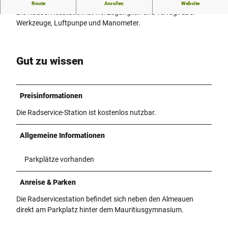
Radservicestation in den Almeauen
Route
Anrufen
Website
Die Radservicestation ist frei zugänglich und verfügt über
Werkzeuge, Luftpunpe und Manometer.
Gut zu wissen
Preisinformationen
Die Radservice-Station ist kostenlos nutzbar.
Allgemeine Informationen
Parkplätze vorhanden
Anreise & Parken
Die Radservicestation befindet sich neben den Almeauen
direkt am Parkplatz hinter dem Mauritiusgymnasium.