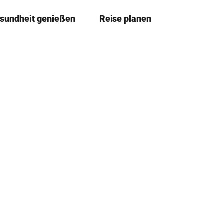
sundheit genießen
Reise planen
T
Merkzettel
Suche
e
i
l
e
n