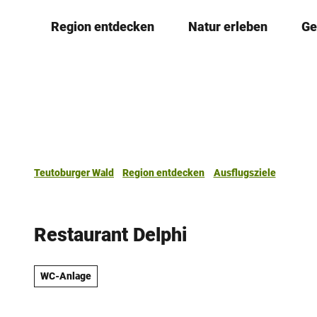
Z
Region entdecken
Natur erleben
Ge
u
m
I
n
h
a
l
t
Teutoburger Wald
Region entdecken
Ausflugsziele
Restaurant Delphi
WC-Anlage