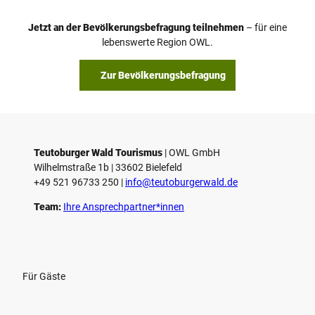
e
o
Jetzt an der Bevölkerungsbefragung teilnehmen
– für eine
a
© Teutoburger Wald Tourismus / P. Gawandtka
© T. Goedeck
lebenswerte Region OWL.
b
s
Zur Bevölkerungsbefragung
p
i
e
l
e
Teutoburger Wald Tourismus
| ­OWL GmbH
Wilhelmstraße 1b | ­33602 Bielefeld
n
+49 521 96733 250 |
­info@teutoburgerwald.de
Team:
Ihre Ansprechpartner*innen
Für Gäste