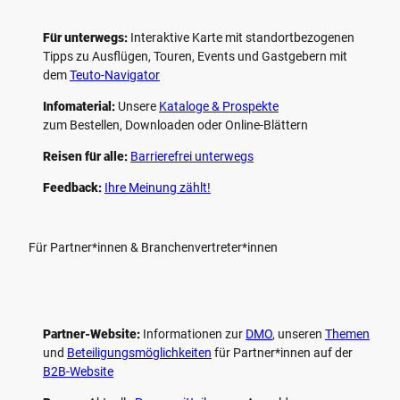
Für unterwegs:
Interaktive Karte mit standort­bezogenen
Tipps zu Ausflügen, Touren, Events und Gastgebern mit
dem
Teuto-Navigator
Infomaterial:
Unsere
Kataloge & Prospekte
zum Bestellen, Downloaden oder Online-Blättern
Reisen für alle:
Barrierefrei unterwegs
Feedback:
Ihre Meinung zählt!
Für Partner*innen & Branchenvertreter*innen
Partner-Website:
Informationen zur
DMO
, unseren ­
Themen
und
Beteiligungs­möglichkeiten
für Partner*innen auf der
B2B-Website