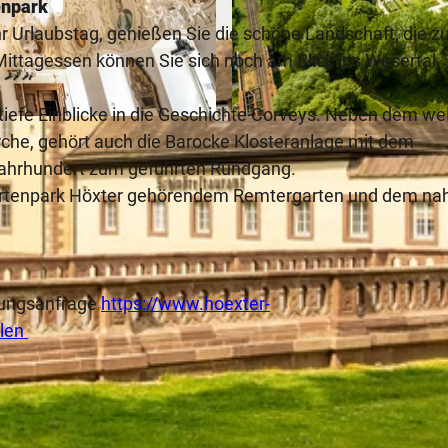
enpark
r Urlaubstag, genießen Sie die schöne Landschaft, die zu
Mittagessen können Sie sich noch am Blick ins Wesertal
tiefe Einblicke in die Geschichte Corveys. Neben dem we
© Stadt Höxter, Dominik Ketz |
CC-BY-SA
rche, gehört auch die Barocke Klosteranlage mit dem
. Jahrhundert zum geführten Rundgang.
artenpark Höxter gehörendem Remtergarten und dem na
chungsanfrage
https://www.hoexter-
alen