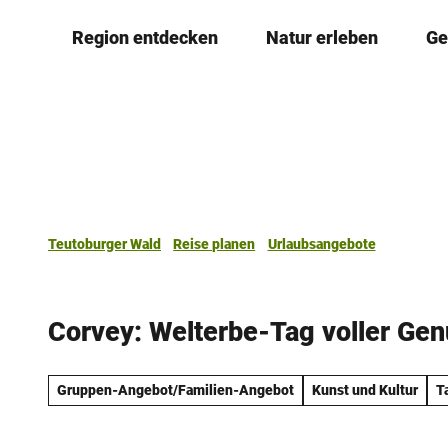
Z
Region entdecken
Natur erleben
Ge
u
m
I
n
h
a
l
t
Teutoburger Wald
Reise planen
Urlaubsangebote
Corvey: Welterbe-Tag voller Ge
Gruppen-Angebot/Familien-Angebot
Kunst und Kultur
T