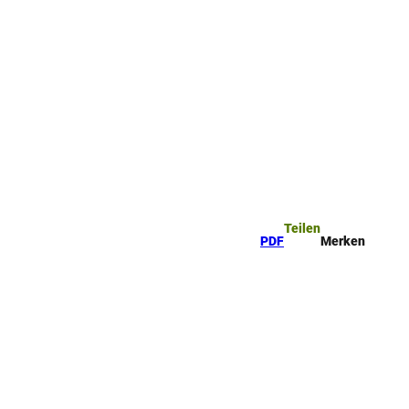
ttel
che
Teilen
PDF
Merken