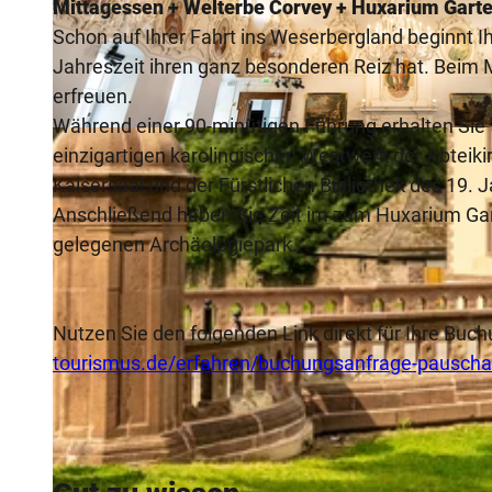
Mittagessen + Welterbe Corvey + Huxarium Gart
Schon auf Ihrer Fahrt ins Weserbergland beginnt Ih
Jahreszeit ihren ganz besonderen Reiz hat. Beim 
erfreuen.
Während einer 90-minütigen Führung erhalten Sie 
© Teutoburger Wald Tourismus, D. Ketz |
CC-BY-SA
einzigartigen karolingischen Westwerk der Abteiki
Kaisersaal und der Fürstlichen Bibliothek des 19
Anschließend haben Sie Zeit im zum Huxarium G
gelegenen Archäologiepark.
Nutzen Sie den folgenden Link direkt für Ihre Bu
tourismus.de/erfahren/buchungsanfrage-pausch