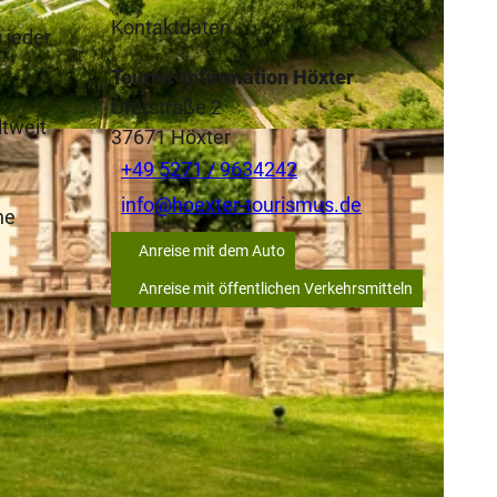
Kontaktdaten
 jeder
Tourist-Information Höxter
Uferstraße 2
ltweit
37671
Höxter
+49 5271 / 9634242
info@hoexter-tourismus.de
he
Anreise mit dem Auto
Anreise mit öffentlichen Verkehrsmitteln