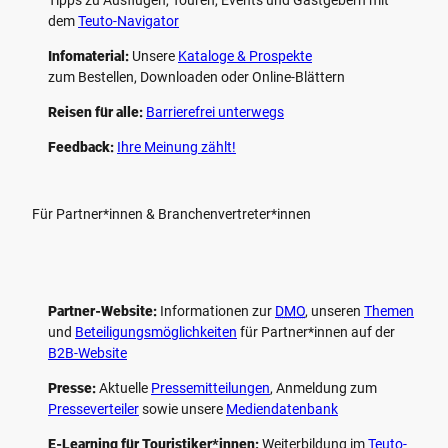
dem
Teuto-Navigator
Infomaterial:
Unsere
Kataloge & Prospekte
zum Bestellen, Downloaden oder Online-Blättern
Reisen für alle:
Barrierefrei unterwegs
Feedback:
Ihre Meinung zählt!
Für Partner*innen & Branchenvertreter*innen
Partner-Website:
Informationen zur
DMO
, unseren ­
Themen
und
Beteiligungs­möglichkeiten
für Partner*innen auf der
B2B-Website
Presse:
Aktuelle
Pressemitteilungen
, Anmeldung zum
Presseverteiler
sowie unsere
Mediendatenbank
E-Learning für Touristiker*innen:
Weiterbildung im
Teuto-