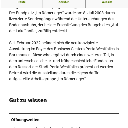
Fundplatz und Dauerausstellung mit Funden aus der
Route
Anrufen
Website
Jungsteinzeit bis in die jüngste Zeitgeschichte.
Der Fundplatz „Im Römerlager“ wurde am 8. Juli 2008 durch
lizenzierte Sondengänger während der Untersuchungen des
Bodenaushubs, der bei der Erschließung des Baugebietes „Auf
der Lake“ anfiel, zufällig entdeckt.
Seit Februar 2022 befindet sich die neu konzipierte
Ausstellung im Foyer des Business Centers Porta Westfalica in
Barkhausen. Diese wird ergänzt durch einen weiteren Teil, in
dem unterschiedliche ur- und frühgeschichtliche Funde aus
dem Ressort der Stadt Porta Westfalica präsentiert werden.
Betreut wird die Ausstellung durch die eigens dafür
aufgestellte Arbeitsgruppe „Im Römerlager“.
Gut zu wissen
Öffnungszeiten