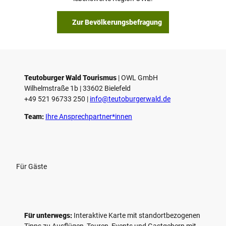
b
s
Zur Bevölkerungsbefragung
p
i
e
l
e
Teutoburger Wald Tourismus
| ­OWL GmbH
Wilhelmstraße 1b | ­33602 Bielefeld
n
+49 521 96733 250 |
­info@teutoburgerwald.de
Team:
Ihre Ansprechpartner*innen
Für Gäste
Für unterwegs:
Interaktive Karte mit standort­bezogenen
Tipps zu Ausflügen, Touren, Events und Gastgebern mit