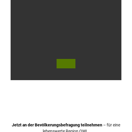
V
i
d
e
o
Jetzt an der Bevölkerungsbefragung teilnehmen
– für eine
a
© Teutoburger Wald Tourismus / P. Gawandtka
© T. Goedeck
lebenswerte Region OWL.