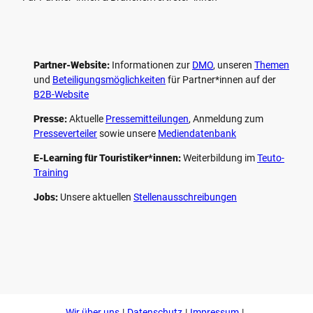
Partner-Website:
Informationen zur
DMO
, unseren ­
Themen
und
Beteiligungs­möglichkeiten
für Partner*innen auf der
B2B-Website
Presse:
Aktuelle
Pressemitteilungen
, Anmeldung zum
Presseverteiler
sowie unsere
Mediendatenbank
E-Learning für Touristiker*innen:
Weiterbildung im
Teuto-
Training
Jobs:
Unsere aktuellen
Stellenausschreibungen
F
P
Y
I
a
i
o
n
c
n
u
s
e
t
t
t
b
e
u
a
o
r
b
g
Wir über uns
Datenschutz
Impressum
o
e
e
r