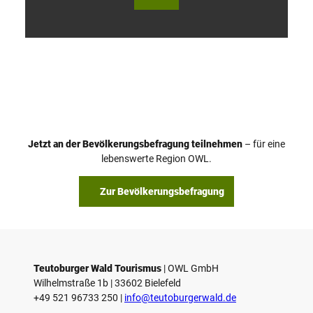
V
i
d
e
o
Jetzt an der Bevölkerungsbefragung teilnehmen
– für eine
a
© Teutoburger Wald Tourismus / P. Gawandtka
© T. Goedeck
lebenswerte Region OWL.
b
s
Zur Bevölkerungsbefragung
p
i
e
l
e
Teutoburger Wald Tourismus
| ­OWL GmbH
Wilhelmstraße 1b | ­33602 Bielefeld
n
+49 521 96733 250 |
­info@teutoburgerwald.de