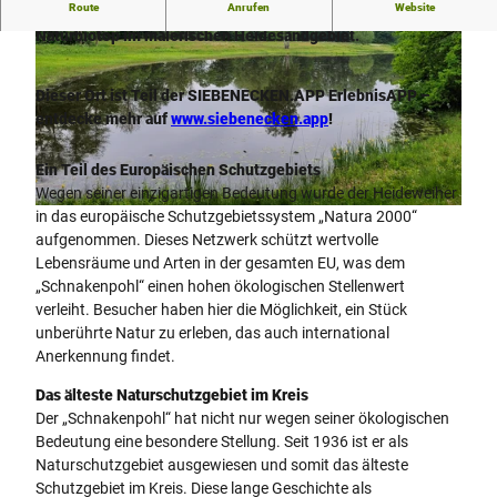
Route
Anrufen
Website
Heideweiher Schnakenpohl: Seltenes, nährstoffarmes
Naturbiotop im malerischen Heidesandgebiet.
Dieser Ort ist Teil der SIEBENECKEN.APP ErlebnisAPP –
entdecke mehr auf
www.siebenecken.app
!
© Tourismusverband Sieben e.V. |
CC-BY-SA
Ein Teil des Europäischen Schutzgebiets
Wegen seiner einzigartigen Bedeutung wurde der Heideweiher
in das europäische Schutzgebietssystem „Natura 2000“
© Tourismusverband Sieben e.V. |
CC-BY-SA
aufgenommen. Dieses Netzwerk schützt wertvolle
Lebensräume und Arten in der gesamten EU, was dem
„Schnakenpohl“ einen hohen ökologischen Stellenwert
verleiht. Besucher haben hier die Möglichkeit, ein Stück
unberührte Natur zu erleben, das auch international
Anerkennung findet.
Das älteste Naturschutzgebiet im Kreis
Der „Schnakenpohl“ hat nicht nur wegen seiner ökologischen
Bedeutung eine besondere Stellung. Seit 1936 ist er als
Naturschutzgebiet ausgewiesen und somit das älteste
Schutzgebiet im Kreis. Diese lange Geschichte als