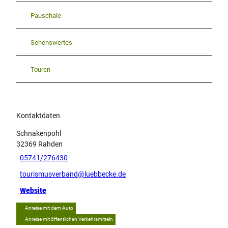
Pauschale
Sehenswertes
Touren
Kontaktdaten
Schnakenpohl
32369
Rahden
05741/276430
tourismusverband@luebbecke.de
Website
Anreise mit dem Auto
Anreise mit öffentlichen Verkehrsmitteln