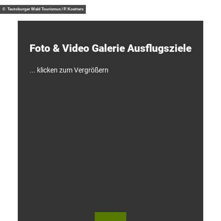
otzny
t
d
© Teutoburger Wald Tourismus / P. Koetters
e
c
k
e
Foto & Video ­Galerie ­Ausflugsziele
n
!
... klicken zum Vergrößern