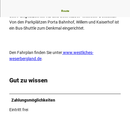
Start-/Zielhaltestelle des Bus-Shuttleverkehrs zwischen
Route
den Parkplätzen im Tal und dem Kaiser-Wilhelm-Denkmal.
Von den Parkplätzen Porta Bahnhof, Willem und Kaiserhof ist
ein Bus-Shuttle zum Denkmal eingerichtet.
Den Fahrplan finden Sie unter
www.westliches-
weserbergland.de
.
Gut zu wissen
Zahlungsmöglichkeiten
Eintritt frei