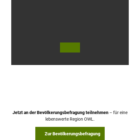
V
i
d
e
o
Jetzt an der Bevölkerungsbefragung teilnehmen
– für eine
a
© Teutoburger Wald Tourismus / P. Gawandtka
© T. Goedeck
lebenswerte Region OWL.
b
s
Zur Bevölkerungsbefragung
p