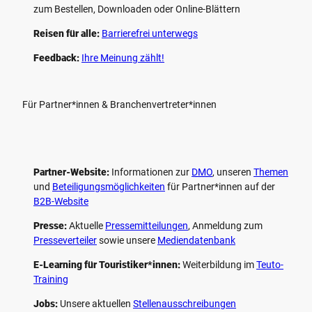
zum Bestellen, Downloaden oder Online-Blättern
Reisen für alle:
Barrierefrei unterwegs
Feedback:
Ihre Meinung zählt!
Für Partner*innen & Branchenvertreter*innen
Partner-Website:
Informationen zur
DMO
, unseren ­
Themen
und
Beteiligungs­möglichkeiten
für Partner*innen auf der
B2B-Website
Presse:
Aktuelle
Pressemitteilungen
, Anmeldung zum
Presseverteiler
sowie unsere
Mediendatenbank
E-Learning für Touristiker*innen:
Weiterbildung im
Teuto-
Training
Jobs:
Unsere aktuellen
Stellenausschreibungen