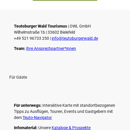
i
e
l
e
Teutoburger Wald Tourismus
| ­OWL GmbH
Wilhelmstraße 1b | ­33602 Bielefeld
n
+49 521 96733 250 |
­info@teutoburgerwald.de
Team:
Ihre Ansprechpartner*innen
Für Gäste
Für unterwegs:
Interaktive Karte mit standort­bezogenen
Tipps zu Ausflügen, Touren, Events und Gastgebern mit
dem
Teuto-Navigator
Infomaterial:
Unsere
Kataloge & Prospekte