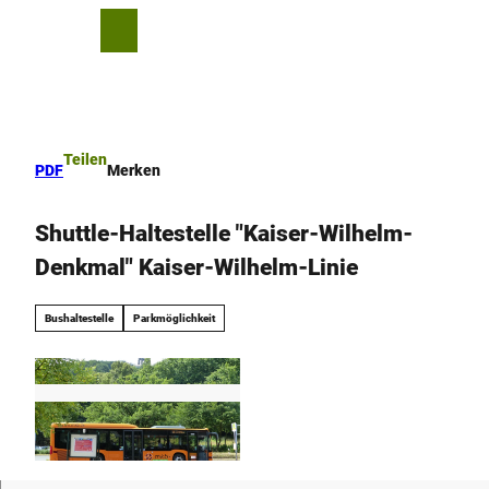
Z
u
T
Merkzettel
Suche
Menü
m
e
I
i
n
l
h
e
a
n
Teilen
PDF
Merken
l
t
Shuttle-Haltestelle "Kaiser-Wilhelm-
Denkmal" Kaiser-Wilhelm-Linie
Bushaltestelle
Parkmöglichkeit
© Touristikzentrum Westliches Weserbergland
|
CC-BY-SA