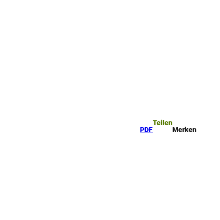
ttel
che
Teilen
PDF
Merken