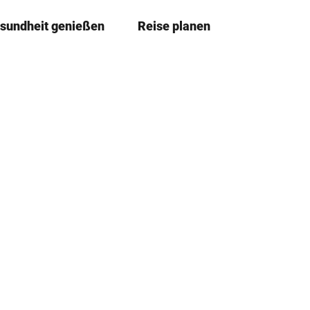
sundheit genießen
Reise planen
T
Merkze
Su
e
i
l
e
n