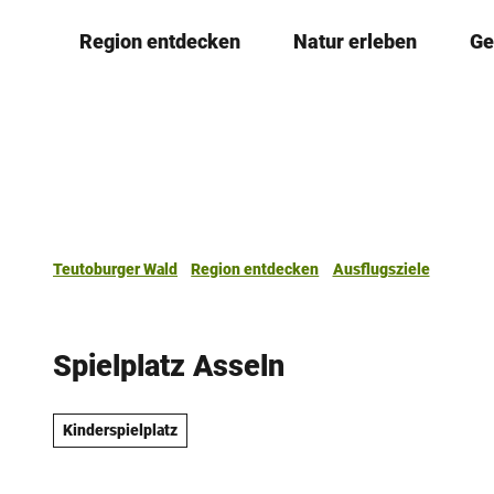
Z
Region entdecken
Natur erleben
Ge
u
m
I
n
h
a
l
t
Teutoburger Wald
Region entdecken
Ausflugsziele
Spielplatz Asseln
Kinderspielplatz