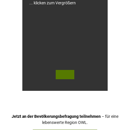
a
... klicken zum Vergrößern
h
r
r
a
d
-
H
o
t
e
l
© Te
© Te
utob
utob
urger
urger
Wald
Wald
Touri
/ Stad
smus
t Höx
/ M. R
ter, D.
anft
Ketz
Jetzt an der Bevölkerungsbefragung teilnehmen
– für eine
lebenswerte Region OWL.