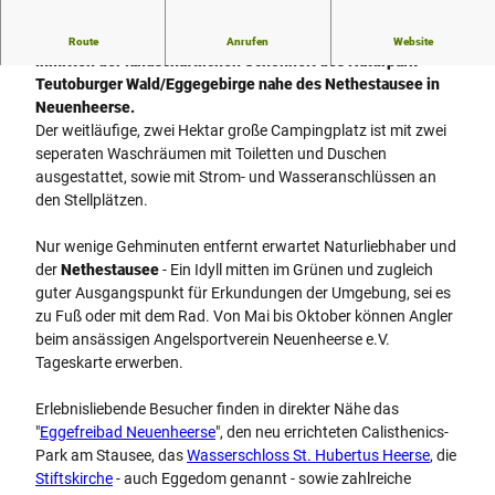
Der Campingplatz
Nethe.Natur.Camp
in Neuenheerse liegt
Route
Anrufen
Website
inmitten der landschaftlichen Schönheit des Naturpark
Teutoburger Wald/Eggegebirge nahe des Nethestausee in
Neuenheerse.
Der weitläufige, zwei Hektar große Campingplatz ist mit zwei
seperaten Waschräumen mit Toiletten und Duschen
ausgestattet, sowie mit Strom- und Wasseranschlüssen an
den Stellplätzen.
Nur wenige Gehminuten entfernt erwartet Naturliebhaber und
der
Nethestausee
- Ein Idyll mitten im Grünen und zugleich
guter Ausgangspunkt für Erkundungen der Umgebung, sei es
zu Fuß oder mit dem Rad. Von Mai bis Oktober können Angler
beim ansässigen Angelsportverein Neuenheerse e.V.
Tageskarte erwerben.
Erlebnisliebende Besucher finden in direkter Nähe das
"
Eggefreibad Neuenheerse
", den neu errichteten Calisthenics-
Park am Stausee, das
Wasserschloss St. Hubertus Heerse
, die
Stiftskirche
- auch Eggedom genannt - sowie zahlreiche