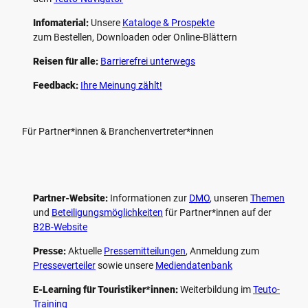
Infomaterial:
Unsere
Kataloge & Prospekte
zum Bestellen, Downloaden oder Online-Blättern
Reisen für alle:
Barrierefrei unterwegs
Feedback:
Ihre Meinung zählt!
Für Partner*innen & Branchenvertreter*innen
Partner-Website:
Informationen zur
DMO
, unseren ­
Themen
und
Beteiligungs­möglichkeiten
für Partner*innen auf der
B2B-Website
Presse:
Aktuelle
Pressemitteilungen
, Anmeldung zum
Presseverteiler
sowie unsere
Mediendatenbank
E-Learning für Touristiker*innen:
Weiterbildung im
Teuto-
Training