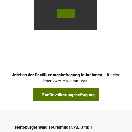
© Te
© Te
utob
utob
urger
urger
Wald
Wald
Touri
Touri
smus
smus
/ D. K
/ D. K
etz
etz
Jetzt an der Bevölkerungsbefragung teilnehmen
– für eine
lebenswerte Region OWL.
Zur Bevölkerungsbefragung
Teutoburger Wald Tourismus
| ­OWL GmbH